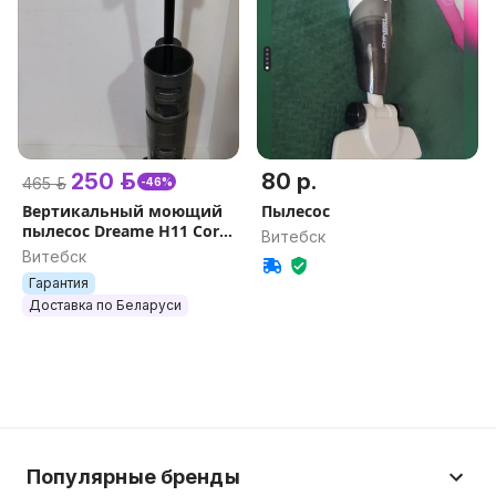
250 р.
80 р.
465 р.
-46%
Вертикальный моющий
Пылесос
пылесос Dreame H11 Core
Витебск
на гарантии + наушники
Витебск
Honor в подарок
Гарантия
Доставка по Беларуси
Популярные бренды