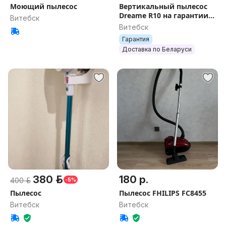
Моющий пылесос
Вертикальный пылесос
Dreame R10 на гарантии в
Витебск
состоянии нового
Витебск
+беспроводные
Гарантия
наушники
Доставка по Беларуси
380 р.
180 р.
400 р.
-5%
Пылесос
Пылесос FHILIPS FC8455
Витебск
Витебск