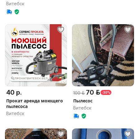
описание
Витебск
40 р.
70 р.
100 р.
-30%
Прокат аренда моющего
Пылесос
пылесоса
Витебск
Витебск