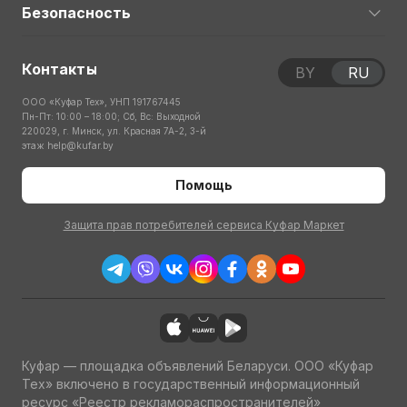
Безопасность
Контакты
BY
RU
ООО «Куфар Тех», УНП 191767445
Пн-Пт: 10:00 – 18:00; Сб, Вс: Выходной
220029, г. Минск, ул. Красная 7А-2, 3-й
этаж
help@kufar.by
Помощь
Защита прав потребителей сервиса Куфар Маркет
Куфар — площадка объявлений Беларуси. ООО «Куфар
Тех» включено в государственный информационный
ресурс «Реестр рекламораспространителей»