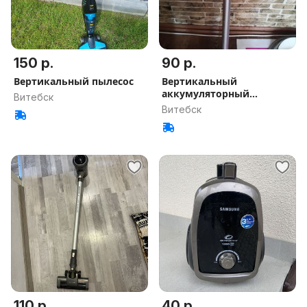
150 р.
90 р.
Вертикальный пылесос
Вертикальный
аккумуляторный
Витебск
пылесос Karcher KVA 2
Витебск
110 р.
40 р.