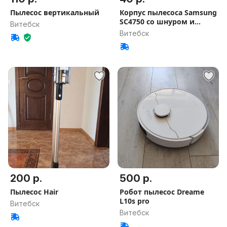
Пылесос вертикальный
Корпус пылесоса Samsung
SC4750 со шнуром и
Витебск
фильтра
Витебск
200 р.
500 р.
Пылесос Hair
Робот пылесос Dreame
L10s pro
Витебск
Витебск