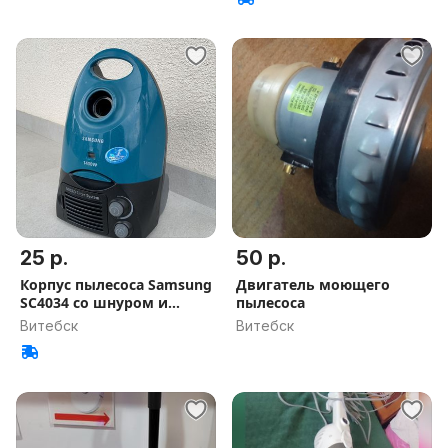
25 р.
50 р.
Корпус пылесоса Samsung
Двигатель моющего
SC4034 со шнуром и
пылесоса
фильтра
Витебск
Витебск