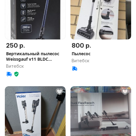
250 р.
800 р.
Вертикальный пылесос
Пылесос
Weissgauf v11 BLDC
Витебск
280,новый
Витебск