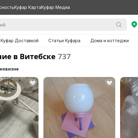
сность
Куфар Карта
Куфар Медиа
 Куфар Доставкой
Статьи Куфара
Дома и коттеджи
ие в Витебске
737
 новизне