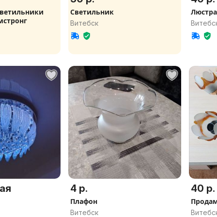
светильники
Светильник
Люстра
мстронг
Витебск
Витебс
ая
4 р.
40 р.
Плафон
Прода
Витебск
Витебс