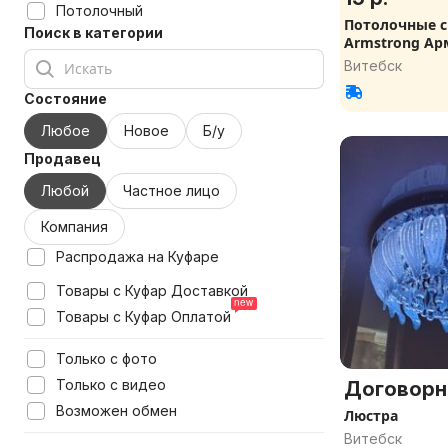
Потолочный
Потолочные 
Поиск в категории
Armstrong Ар
Витебск
Состояние
Любое
Новое
Б/у
Продавец
Любой
Частное лицо
Компания
Распродажа на Куфаре
Товары с Куфар Доставкой
Товары с Куфар Оплатой
Только с фото
Только с видео
Договорн
Возможен обмен
Люстра
Витебск