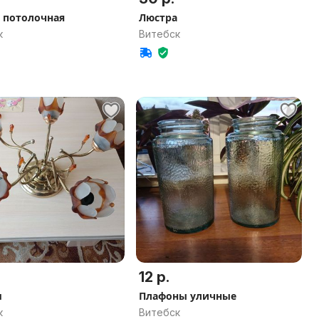
 потолочная
Люстра
к
Витебск
12 р.
м
Плафоны уличные
к
Витебск