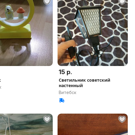
15 р.
к
Светильник советский
настенный
к
Витебск