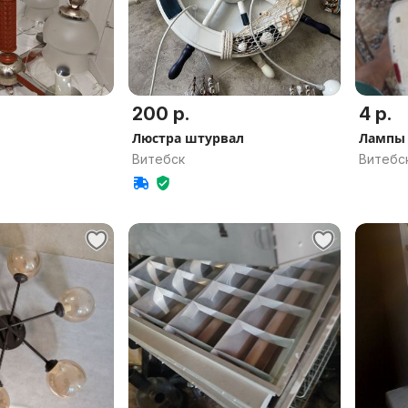
200 р.
4 р.
Люстра штурвал
Лампы 
Витебск
Витебс