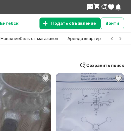
Витебск
Подать объявление
Войти
Новая мебель от магазинов
Аренда квартир
Детские 
Сохранить поиск