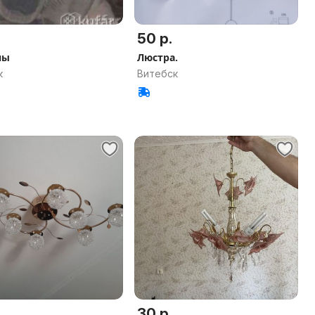
50 р.
ны
Люстра.
к
Витебск
30 р.