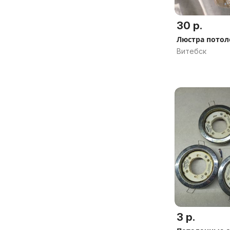
30 р.
Люстра потол
Витебск
3 р.