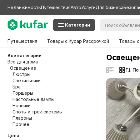
Недвижимость
Путешествия
Авто
Услуги
Для бизнеса
Безопа
Категории
Путешествия
Товары с Куфар Рассрочкой
Товары с
Освещен
Все категории
Все для дома
Освещение
По
Люстры
Светильники
Бра
Торшеры
Настольные лампы
Ночники
Споты и трек-системы
Плафоны
Прочее
Цена