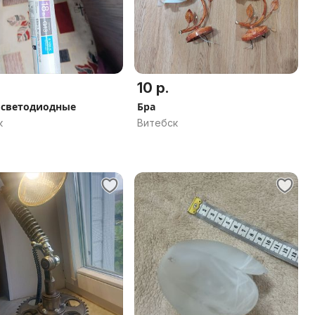
10 р.
светодиодные
Бра
к
Витебск