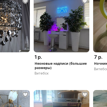
1 р.
7 р.
Неоновые надписи (большие
Ночни
размеры)
Витебс
Витебск