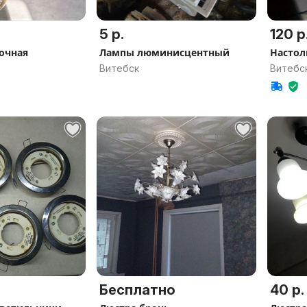
5 р.
120 р
очная
Лампы люминисцентный
Настол
Витебск
Витебс
Бесплатно
40 р.