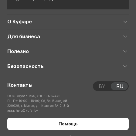
О Куфаре
Для бизнеса
Полезно
Безопасность
Контакты
BY
RU
ООО «Куфар Тех», УНП 191767445
Пн-Пт: 10:00 – 18:00; Сб, Вс: Выходной
220029, г. Минск, ул. Красная 7А-2, 3-й
этаж
help@kufar.by
Помощь