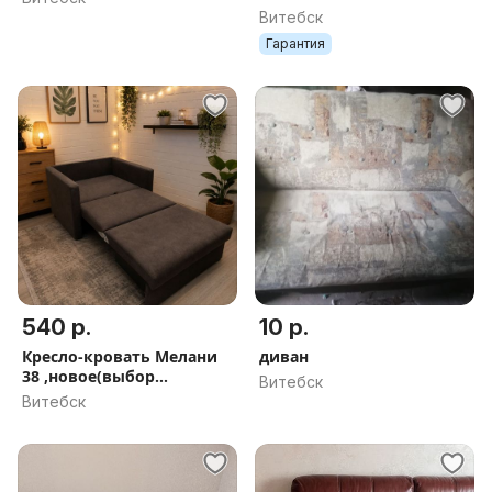
МЕС. г.Витебск
Витебск
Гарантия
540 р.
10 р.
Кресло-кровать Мелани
диван
38 ,новое(выбор
Витебск
расцветок),доставка по
Витебск
РБ.