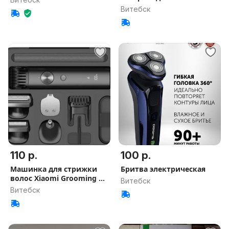
Витебск
110 р.
100 р.
Машинка для стрижки
Бритва электрическая
волос Xiaomi Grooming Kit
Витебск
Pro
Витебск