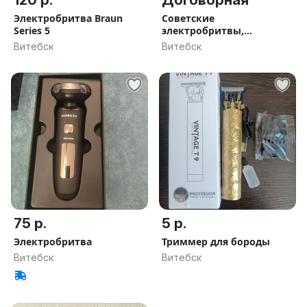
120 р.
Договорная
Электробритва Braun
Советские
Series 5
электробритвы,
запасные ножи к
Витебск
Витебск
бритвам
75 р.
5 р.
Электробритва
Триммер для бороды
Витебск
Витебск