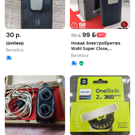
30 р.
99 р.
110 р.
-10%
Шейвер
Новая Электробритва
Wahl Super Close,
Витебск
аккумулятор
Витебск