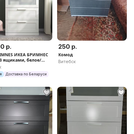
0 р.
250 р.
RIMNES ИКЕА БРИМНЕС
Комод
3 ящиками, белое/
Витебск
е стекло, 78x95 см
к
я
Доставка по Беларуси