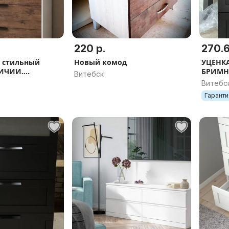
220 р.
270.6
 стильный
Новый комод
УЦЕНКА
ЛИЧИИ.
БРИМНЕ
Витебск
%
тм.кор
Витебс
стекло,
Гаранти