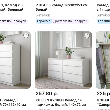
3, Комод с 3
ИНГАР 8 комод 36х102х53 см,
Комод 
лый, беленый
белый
с 4 ящ
дуб/се
Витебск
Витебс
авка по Беларуси
Гарантия
Доставка по Беларуси
Гаранти
257.80 р.
225 р
Н комод 5
KULLEN КУЛЛЕН Комод с 6
НОВАЯ
 70х112х40 см
ящиками, белый, 140x72 см
''Сапер