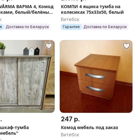
VÅRMA ВАРМА 4, Комод
КОМПИ 4 ящика тумба на
иками, белый/белёный
колесиках 75x33x50, белый
рый/100х80х40
к
Витебск
я
Доставка по Беларуси
Гарантия
Доставка по Беларуси
.
247 р.
 шкаф-тумба
Комод мебель под заказ
мебель''
Витебск