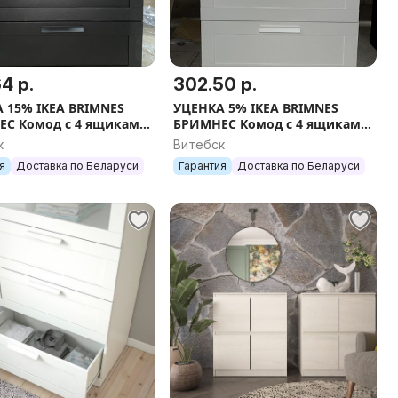
4 р.
302.50 р.
 15% IKEA BRIMNES
УЦЕНКА 5% IKEA BRIMNES
С Комод с 4 ящиками,
БРИМНЕС Комод с 4 ящиками,
ичневый/матовое
белое/матовое стекло, 78x124
к
Витебск
 78x124 см
см
я
Доставка по Беларуси
Гарантия
Доставка по Беларуси