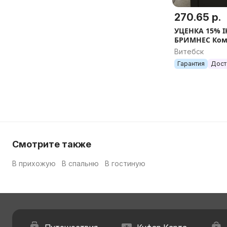
270.65 р.
УЦЕНКА 15% I
БРИМНЕС Комо
тм.коричнев
Витебск
стекло, 78x12
Гарантия
Дост
Смотрите также
В прихожую
В спальню
В гостиную