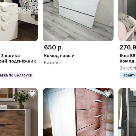
650 р.
276.9
 3 ящика
Комод новый
Ikea B
бкий подснежник
Комод 
Витебск
матово
Витебс
авка по Беларуси
Гаранти