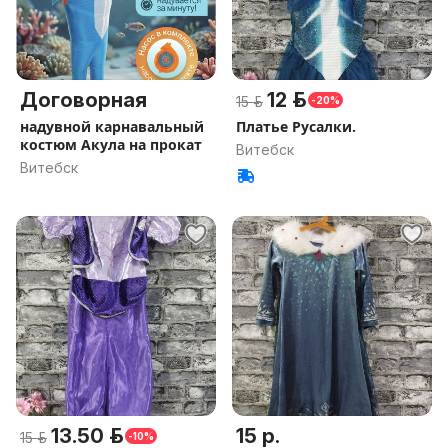
Договорная
12 р.
15 р.
-20%
надувной карнавальный
Платье Русалки.
костюм Акула на прокат
Витебск
Витебск
13.50 р.
15 р.
15 р.
-10%