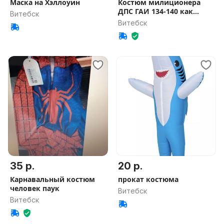
Маска на Хэллоуин
Костюм милиционера
ДПС ГАИ 134-140 как
Витебск
новый
Витебск
35 р.
20 р.
Карнавальный костюм
прокат костюма
человек паук
Витебск
Витебск