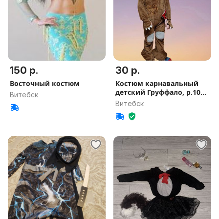
150 р.
30 р.
Восточный костюм
Костюм карнавальный
детский Груффало, р.100-
Витебск
104 см
Витебск