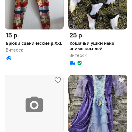
15 р.
25 р.
Брюки сценические,р.XXL
Кошачьи ушки неко
аниме косплей
Витебск
Витебск