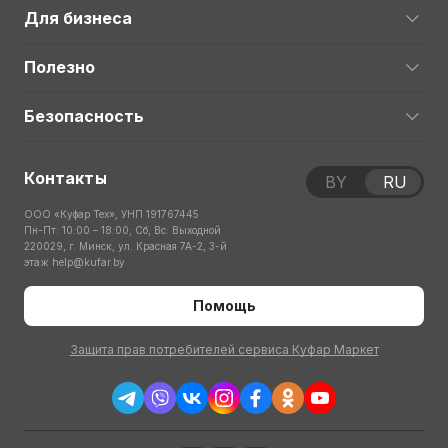
Для бизнеса
Полезно
Безопасность
Контакты
BY
RU
ООО «Куфар Тех», УНП 191767445
Пн-Пт: 10:00 – 18:00; Сб, Вс: Выходной
220029, г. Минск, ул. Красная 7А-2, 3-й
этаж
help@kufar.by
Помощь
Защита прав потребителей сервиса Куфар Маркет