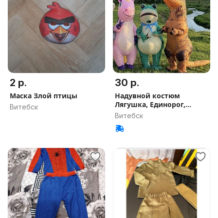
2 р.
30 р.
Маска Злой птицы
Надувной костюм
Лягушка, Единорог,
Витебск
Динозавр
Витебск