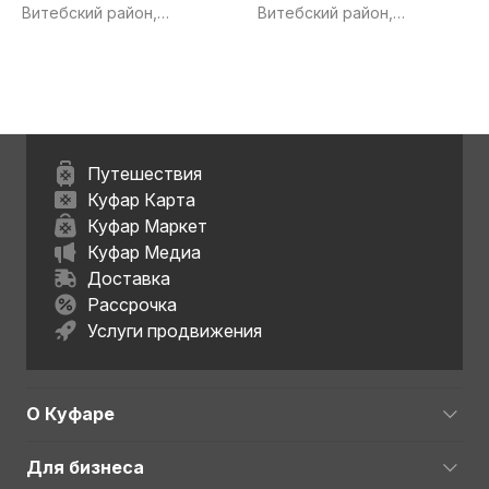
5руб за шт
Витебский район,
Витебский район,
Витебская обл.
Витебская обл.
Путешествия
Куфар Карта
Куфар Маркет
Куфар Медиа
Доставка
Рассрочка
Услуги продвижения
О Куфаре
Для бизнеса