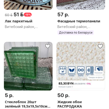
51 р.
57 р.
60 р.
-15%
Лак паркетный
Фасадные термопанели
Витебский район,
Витебский район,
Витебская обл.
Витебская обл.
Доставка по Беларуси
5 р.
50 р.
Стеклоблок 20шт
Жидкие обои
зелёный 19,5х19,5х10см
РАСПРОДАЖА