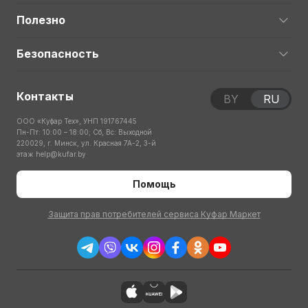
Полезно
Безопасность
Контакты
BY
RU
ООО «Куфар Тех», УНП 191767445
Пн-Пт: 10:00 – 18:00; Сб, Вс: Выходной
220029, г. Минск, ул. Красная 7А-2, 3-й
этаж
help@kufar.by
Помощь
Защита прав потребителей сервиса Куфар Маркет