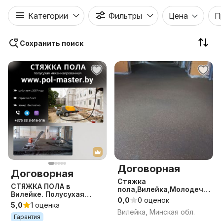
Категории
Фильтры
Цена
П
Сохранить поиск
Договорная
Договорная
Стяжка
СТЯЖКА ПОЛА в
пола,Вилейка,Молодечн
Вилейке. Полусухая
о,полусухая
0,0
0 оценок
механизированная.
5,0
1 оценка
механизированная
Вилейка, Минская обл.
Гарантия