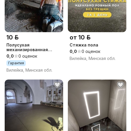
10 р.
от 10 р.
Полусухая
Стяжка пола
механизированная
0,0
0 оценок
СТЯЖКА ПОЛА.
0,0
0 оценок
Вилейка, Минская обл.
Гарантия
Вилейка, Минская обл.