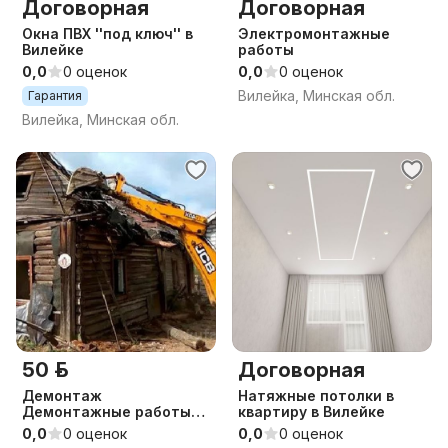
Договорная
Договорная
Окна ПВХ ''под ключ'' в
Электромонтажные
Вилейке
работы
0,0
0 оценок
0,0
0 оценок
Вилейка, Минская обл.
Гарантия
Вилейка, Минская обл.
50 р.
Договорная
Демонтаж
Натяжные потолки в
Демонтажные работы
квартиру в Вилейке
Снос домов расчистка
0,0
0 оценок
0,0
0 оценок
участка Аренда