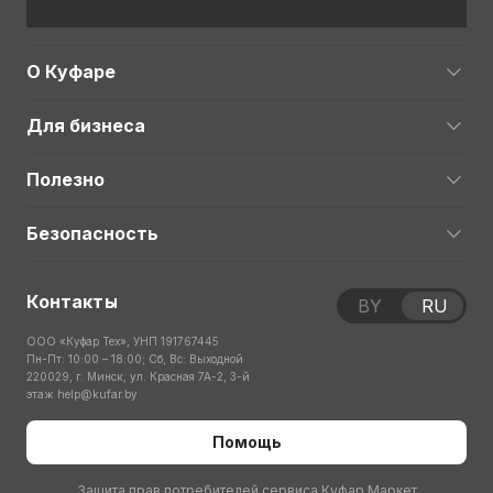
О Куфаре
Для бизнеса
Полезно
Безопасность
Контакты
BY
RU
ООО «Куфар Тех», УНП 191767445
Пн-Пт: 10:00 – 18:00; Сб, Вс: Выходной
220029, г. Минск, ул. Красная 7А-2, 3-й
этаж
help@kufar.by
Помощь
Защита прав потребителей сервиса Куфар Маркет