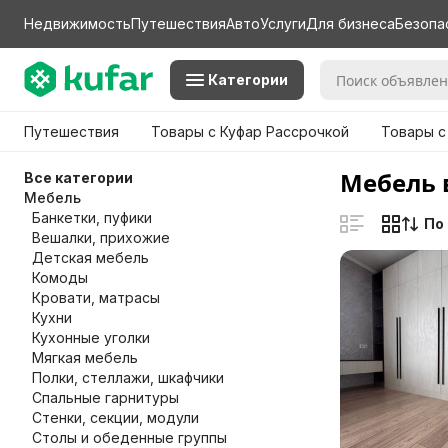
Недвижимость
Путешествия
Авто
Услуги
Для бизнеса
Безопа
Категории
Путешествия
Товары с Куфар Рассрочкой
Товары с
Мебель 
Все категории
Мебель
Банкетки, пуфики
По
Вешалки, прихожие
Детская мебель
Комоды
Кровати, матрасы
Кухни
Кухонные уголки
Мягкая мебель
Полки, стеллажи, шкафчики
Спальные гарнитуры
Стенки, секции, модули
Столы и обеденные группы