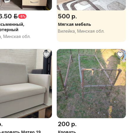
6.50 р.
500 р.
-5%
исьменный,
Мягкая мебель
ютерный
Вилейка, Минская обл.
, Минская обл.
.
200 р.
 -кровать Матео 19,
Кровать