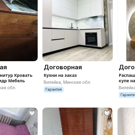
ая
Договорная
Дого
нитур Кровать
Кухни на заказ
Распа
идр Мебель
купе на
Вилейка, Минская обл.
кая обл.
Вилейка
Гарантия
Гаранти