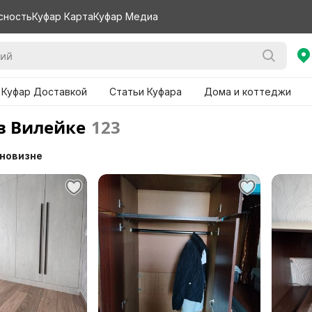
сность
Куфар Карта
Куфар Медиа
 Куфар Доставкой
Статьи Куфара
Дома и коттеджи
в Вилейке
123
 новизне