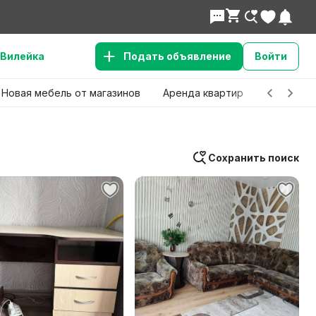
Вилейка
Подать объявление
Войти
Новая мебель от магазинов
Аренда квартир
Детские 
Сохранить поиск