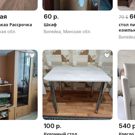
ая
60 р.
6
70 р.
каз Рассрочка
Шкаф
стол п
компь
кая обл.
Вилейка, Минская обл.
Вилейка
100 р.
540 р
Кухонный стол
Кресло