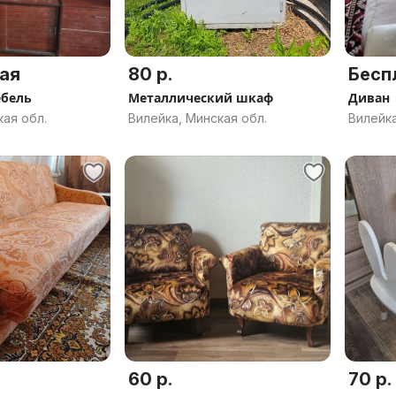
ая
80 р.
Бесп
ебель
Металлический шкаф
Диван
кая обл.
Вилейка, Минская обл.
Вилейка
60 р.
70 р.