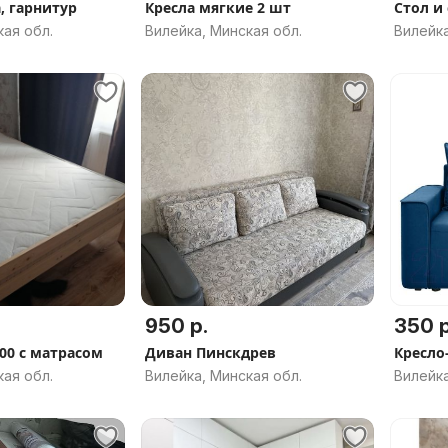
, гарнитур
Кресла мягкие 2 шт
Стол и
кая обл.
Вилейка, Минская обл.
Вилейка
950 р.
350 р
00 с матрасом
Диван Пинскдрев
Кресло
кая обл.
Вилейка, Минская обл.
Вилейка