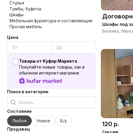
Стулья
Тумбы, буфеты
Шкафы
Договорн
Мебельная фурнитура и составляющие
Шкафы под за
Прочая мебель
Вилейка, Минс
Цена
Товары от Куфар Маркета
Покупайте новые товары, как в
обычном интернет-магазине
Поиск в категории
Состояние
Любое
Новое
Б/у
120 р.
Продавец
Секция