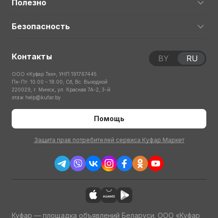
Полезно
Безопасность
Контакты
BY
RU
ООО «Куфар Тех», УНП 191767445
Пн-Пт: 10:00 – 18:00; Сб, Вс: Выходной
220029, г. Минск, ул. Красная 7А-2, 3-й
этаж
help@kufar.by
Помощь
Защита прав потребителей сервиса Куфар Маркет
Куфар — площадка объявлений Беларуси. ООО «Куфар