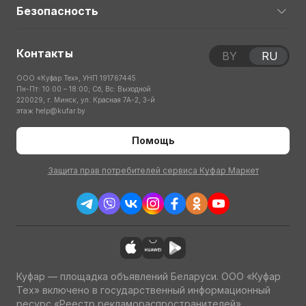
Безопасность
Контакты
BY
RU
ООО «Куфар Тех», УНП 191767445
Пн-Пт: 10:00 – 18:00; Сб, Вс: Выходной
220029, г. Минск, ул. Красная 7А-2, 3-й
этаж
help@kufar.by
Помощь
Защита прав потребителей сервиса Куфар Маркет
Куфар — площадка объявлений Беларуси. ООО «Куфар
Тех» включено в государственный информационный
ресурс «Реестр рекламораспространителей»