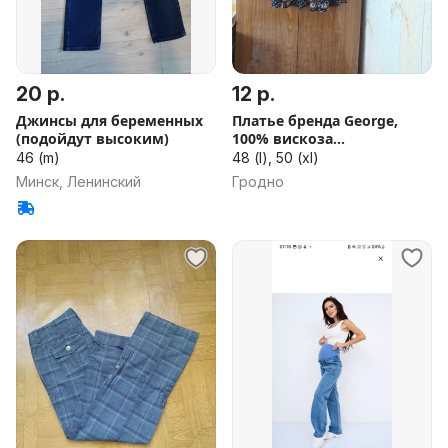
20 р.
12 р.
Джинсы для беременных
Платье бренда George,
(подойдут высоким)
100% вискоза
шелковистая
46 (m)
48 (l), 50 (xl)
Минск, Ленинский
Гродно