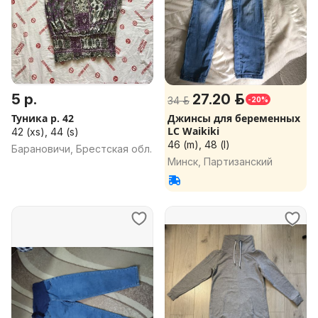
5 р.
27.20 р.
34 р.
-20%
Туника р. 42
Джинсы для беременных
LC Waikiki
42 (xs), 44 (s)
46 (m), 48 (l)
Барановичи, Брестская обл.
Минск, Партизанский