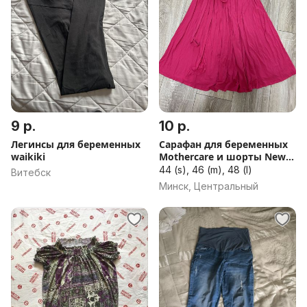
9 р.
10 р.
Легинсы для беременных
Сарафан для беременных
waikiki
Mothercare и шорты New
form
44 (s), 46 (m), 48 (l)
Витебск
Минск, Центральный