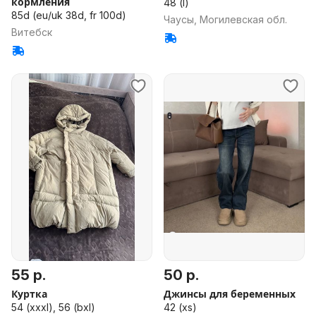
кормления
48 (l)
85d (eu/uk 38d, fr 100d)
Чаусы, Могилевская обл.
Витебск
55 р.
50 р.
Куртка
Джинсы для беременных
54 (xxxl), 56 (bxl)
42 (xs)