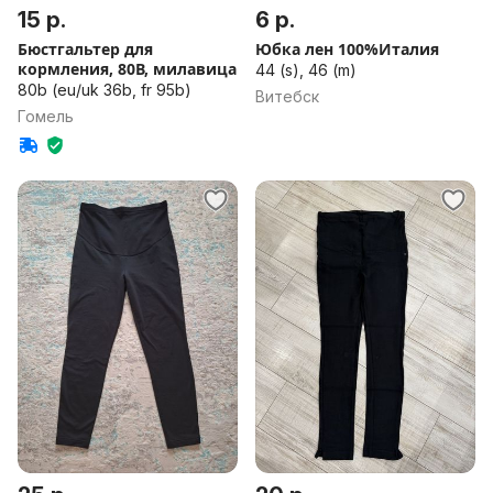
15 р.
6 р.
Бюстгальтер для
Юбка лен 100%Италия
кормления, 80В, милавица
44 (s), 46 (m)
80b (eu/uk 36b, fr 95b)
Витебск
Гомель