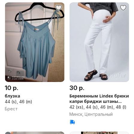
10 р.
30 р.
блузка
Беременным Lindex брюки
капри бриджи штаны
44 (s), 46 (m)
джинсы
42 (xs), 44 (s), 46 (m), 48 (l)
Брест
Минск, Центральный