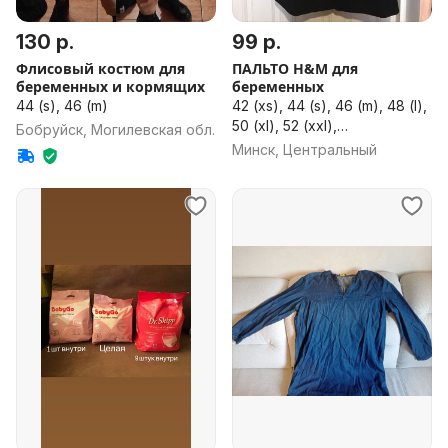
130 р.
99 р.
Флисовый костюм для
ПАЛЬТО H&M для
беременных и кормящих
беременных
44 (s), 46 (m)
42 (xs), 44 (s), 46 (m), 48 (l),
50 (xl), 52 (xxl),
Бобруйск, Могилевская обл.
универсальный размер
Минск, Центральный