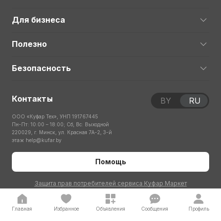
Для бизнеса
Полезно
Безопасность
Контакты
BY
RU
ООО «Куфар Тех», УНП 191767445
Пн-Пт: 10:00 – 18:00; Сб, Вс: Выходной
220029, г. Минск, ул. Красная 7А-2, 3-й
этаж
help@kufar.by
Помощь
Защита прав потребителей сервиса Куфар Маркет
Главная
Избранное
Объявления
Сообщения
Профиль