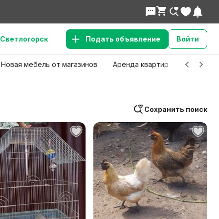
Светлогорск
Подать объявление
Войти
Новая мебель от магазинов
Аренда квартир
Детские 
Сохранить поиск