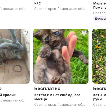
КРС
Мальти
Помапу
Гомельская обл.
Светлогорск, Гомельская обл.
достав
Светлог
Достав
о
Бесплатно
Бесп
й кролик
Котята им нет ещё одного
Коты-м
месяца
руки
Гомельская обл.
Светлогорск, Гомельская обл.
Светлог