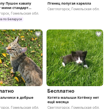
пу Пушон кавапу
Птенец попугая карелла
 мини стандарт
Светлогорск, Гомельская обл.
ка по РБ,РФ
орск, Гомельская обл.
ка по Беларуси
латно
Бесплатно
альчики в добрые
Котята малыши Котёнку нет
ещё месяца
орск, Гомельская обл.
Светлогорск, Гомельская обл.