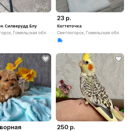
23 р.
к Силверудд Блу
Когтеточка
орск, Гомельская обл.
Светлогорск, Гомельская обл.
ворная
250 р.