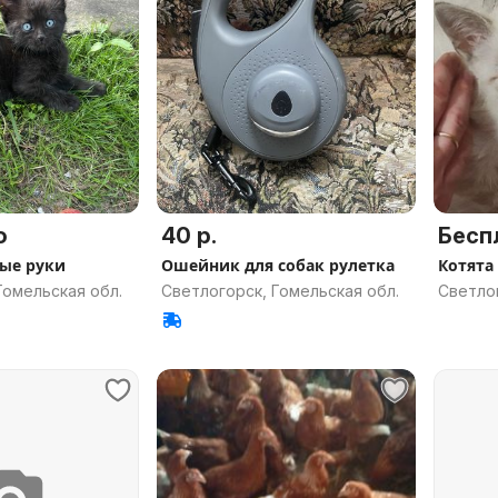
о
40 р.
Бесп
рые руки
Ошейник для собак рулетка
Котята
Гомельская обл.
Светлогорск, Гомельская обл.
Светлог