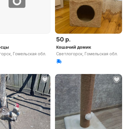
50 р.
осцы
Кошачий домик
орск, Гомельская обл.
Светлогорск, Гомельская обл.