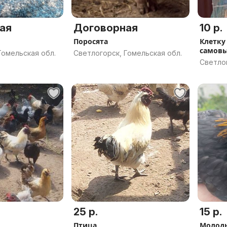
ая
Договорная
10 р.
Поросята
Клетку
самов
Гомельская обл.
Светлогорск, Гомельская обл.
Светлог
25 р.
15 р.
Птица
Молоды