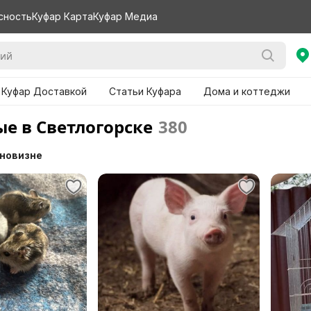
сность
Куфар Карта
Куфар Медиа
 Куфар Доставкой
Статьи Куфара
Дома и коттеджи
е в Светлогорске
380
 новизне