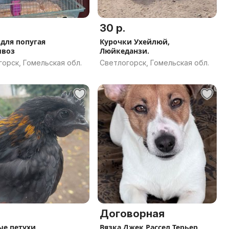
30 р.
 для попугая
Курочки Ухейлюй,
ывоз
Люйкеданзи.
орск, Гомельская обл.
Светлогорск, Гомельская обл.
Договорная
е петухи
Вязка Джек Рассел Терьер