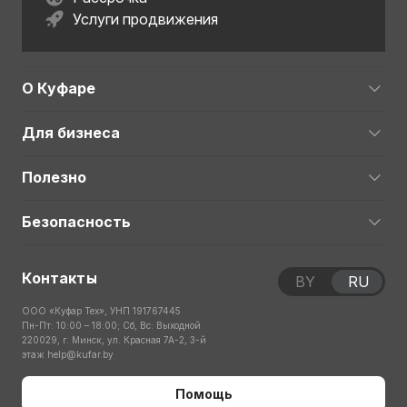
Услуги продвижения
О Куфаре
Для бизнеса
Полезно
Безопасность
Контакты
BY
RU
ООО «Куфар Тех», УНП 191767445
Пн-Пт: 10:00 – 18:00; Сб, Вс: Выходной
220029, г. Минск, ул. Красная 7А-2, 3-й
этаж
help@kufar.by
Помощь