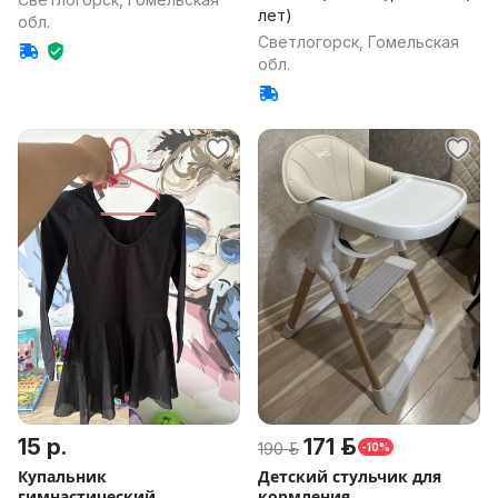
лет)
обл.
Светлогорск, Гомельская
обл.
15 р.
171 р.
190 р.
-10%
Купальник
Детский стульчик для
гимнастический
кормления