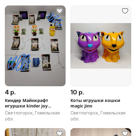
4 р.
10 р.
Киндер Майнкрафт
Коты игрушки кошки
игуршки kinder joy
magic jinn
Minecraft.
Светлогорск, Гомельская
Светлогорск, Гомельская
обл.
обл.