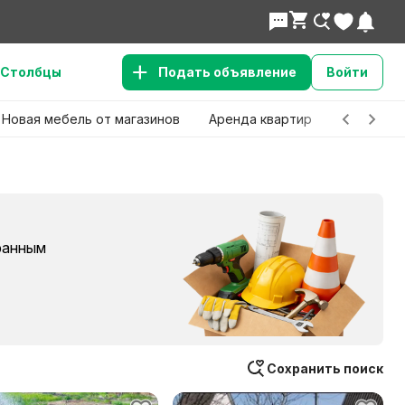
Столбцы
Подать объявление
Войти
Новая мебель от магазинов
Аренда квартир
Детские 
бранным
Сохранить поиск