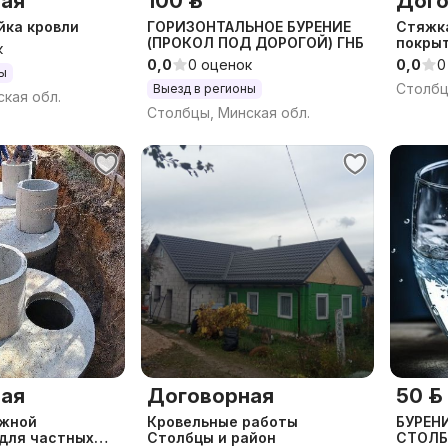
ая
100 р.
Дого
йка кровли
ГОРИЗОНТАЛЬНОЕ БУРЕНИЕ
Стяжка
(ПРОКОЛ ПОД ДОРОГОЙ) ГНБ
покры
к
0,0
0 оценок
0,0
0
ны
Столбц
Выезд в регионы
кая обл.
Столбцы, Минская обл.
ая
Договорная
50 р.
жной
Кровельные работы
БУРЕН
 для частных
Столбцы и район
СТОЛ