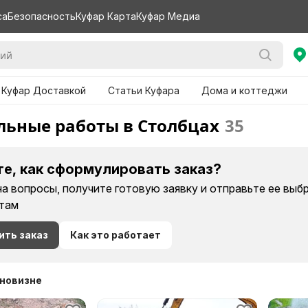
са
Безопасность
Куфар Карта
Куфар Медиа
 Куфар Доставкой
Статьи Куфара
Дома и коттеджи
льные работы в Столбцах
35
те, как сформулировать заказ?
на вопросы, получите готовую заявку и отправьте ее вы
там
ить заказ
Как это работает
 новизне