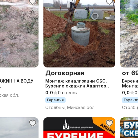
Договорная
от 69
АЖИН НА ВОДУ
Монтаж канализации СБО.
Бурени
Бурение скважин Адаптер
Монта
к
Кессон
0,0
0 оценок
0,0
0
кая обл.
Гарантия
Гарант
Столбцы, Минская обл.
Столбц