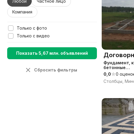
Любой
Частное лицо
Компания
Только с фото
Только с видео
Показать 5,67 млн. объявлений
Договорн
Фундамент, 
бетонные
Сбросить фильтры
работы,мона
0,0
0 оцено
/ Гарантия и 
Столбцы, Минс
качество