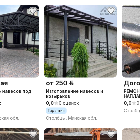
ая
от 250 р.
Дого
 навесов под
Изготовление навесов и
РЕМОН
козырьков
НАПЛА
ДИАГН
к
0,0
0 оценок
0,0
0
Столбц
Гарантия
кая обл.
Столбцы, Минская обл.