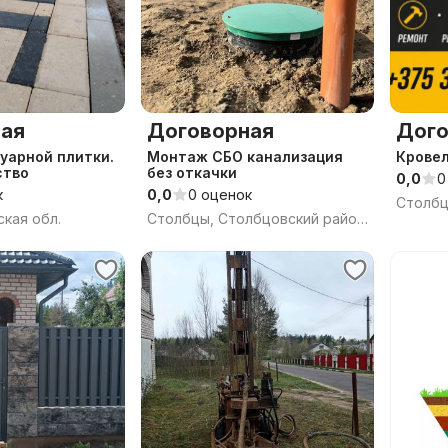
ая
Договорная
Дого
уарной плитки.
Монтаж СБО канализация
Крове
ство
без откачки
0,0
0
к
0,0
0 оценок
Столбц
кая обл.
Столбцы, Столбцовский район, Минская область