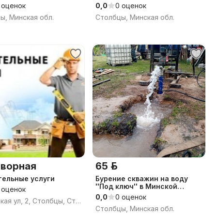
 оценок
0,0
0 оценок
ы, Минская обл.
Столбцы, Минская обл.
ворная
65 р.
тельные услуги
Бурение скважин на воду
''Под ключ'' в Минской
 оценок
области. Летние цены.
0,0
0 оценок
Ивенецкая ул, 2, Столбцы, Столбцовский район, Минская область
Гарантия. Рассрочка 0%.
Столбцы, Минская обл.