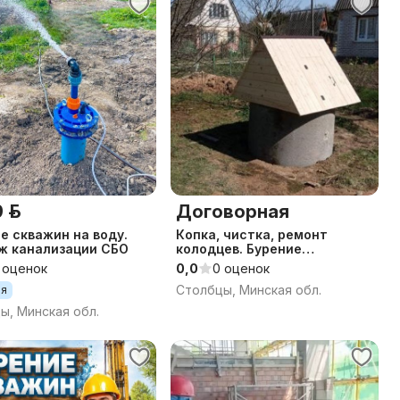
 р.
Договорная
е скважин на воду.
Копка, чистка, ремонт
ж канализации СБО
колодцев. Бурение
абиссинок. Копка, монтаж
 оценок
0,0
0 оценок
канализаций.
Столбцы, Минская обл.
ия
ы, Минская обл.