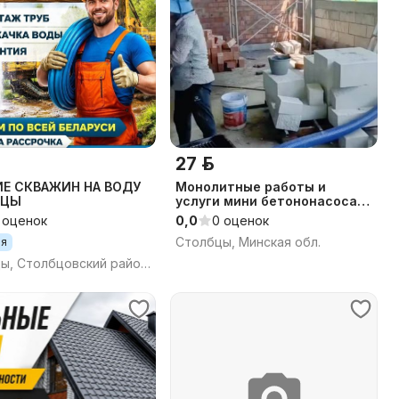
27 р.
ИЕ СКВАЖИН НА ВОДУ
Монолитные работы и
БЦЫ
услуги мини бетононасоса,
заливка армопояса.
 оценок
0,0
0 оценок
Столбцы, Минская обл.
ия
Столбцы, Столбцовский район, Минская область