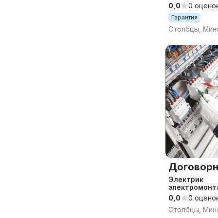
домов и дач.
0,0
0 оцено
Гарантия
Столбцы, Минс
Договорн
Электрик
электромонт
строительны
0,0
0 оцено
Столбцы, Минс