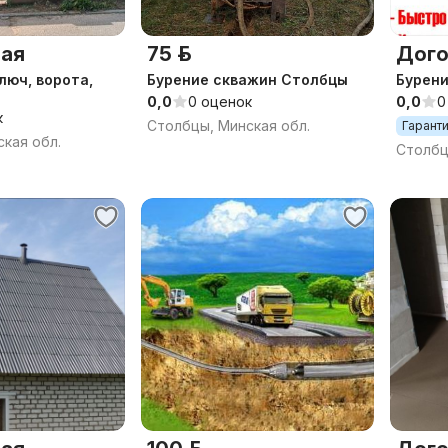
ая
75 р.
Дого
люч, ворота,
Бурение скважин Столбцы
Бурени
0,0
0 оценок
0,0
0
к
Столбцы, Минская обл.
Гарант
кая обл.
Столбц