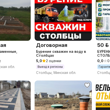
ая
Договорная
50 р.
каменные,
Бурение скважин на воду в
БУРЕН
Столбцах
СТОЛ
литные работы
к
5,0
2 оценки
0,0
0
договор,
кая обл.
Выезд в регионы
Гарант
Столбцы, Минская обл.