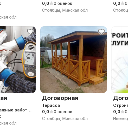
к
0,0
0 оценок
0,0
0
Столбцы, Минская обл.
Столбц
кая обл.
ая
Договорная
Дого
Терасса
Строи
ажные работы
0,0
0 оценок
0,0
0
е работы
к
Столбцы, Минская обл.
кая обл.