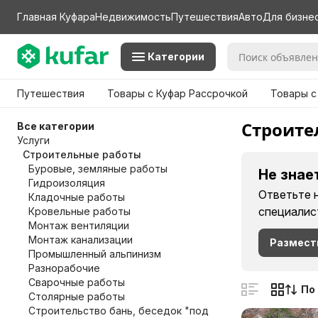
Главная Куфара
Недвижимость
Путешествия
Авто
Для бизне
Категории
Путешествия
Товары с Куфар Рассрочкой
Товары с
Строите
Все категории
Услуги
Строительные работы
Буровые, земляные работы
Не знае
Гидроизоляция
Ответьте 
Кладочные работы
специалис
Кровельные работы
Монтаж вентиляции
Монтаж канализации
Размест
Промышленный альпинизм
Разнорабочие
Сварочные работы
По
Столярные работы
Строительство бань, беседок "под