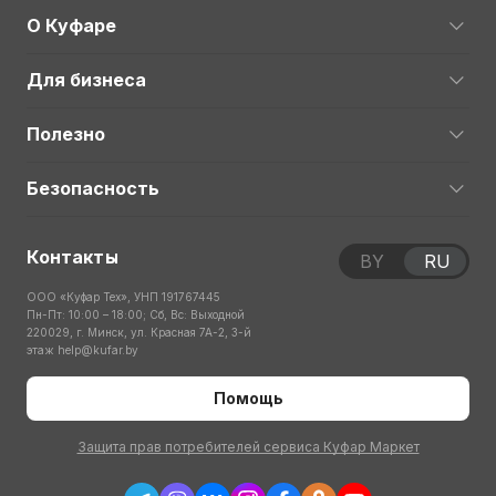
О Куфаре
Для бизнеса
Полезно
Безопасность
Контакты
BY
RU
ООО «Куфар Тех», УНП 191767445
Пн-Пт: 10:00 – 18:00; Сб, Вс: Выходной
220029, г. Минск, ул. Красная 7А-2, 3-й
этаж
help@kufar.by
Помощь
Защита прав потребителей сервиса Куфар Маркет