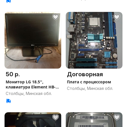
50 р.
Договорная
Монитор LG 18.5'',
Плата с процессором
клавиатура Element HB-
Столбцы, Минская обл.
520, мышк
Столбцы, Минская обл.