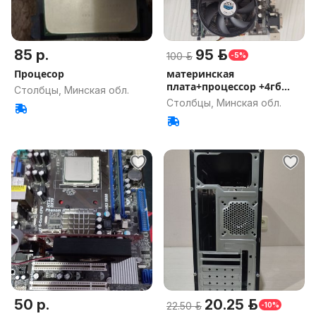
85 р.
95 р.
100 р.
-5%
Процесор
материнская
плата+процессор +4гб
Столбцы, Минская обл.
DD3+GT 730 4GB
Столбцы, Минская обл.
50 р.
20.25 р.
22.50 р.
-10%