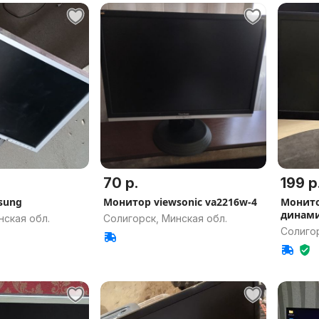
70 р.
199 р
sung
Монитор viewsonic va2216w-4
Монитор
динам
нская обл.
Солигорск, Минская обл.
Солигор