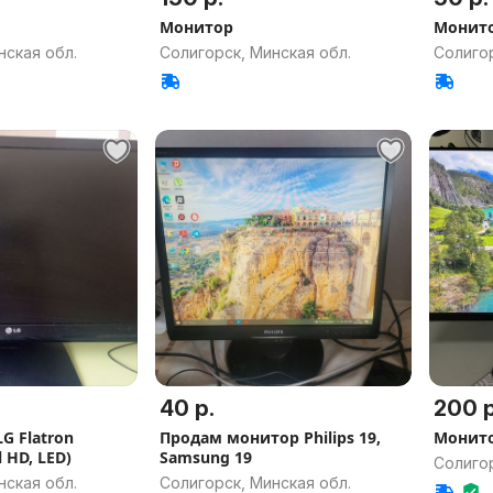
Монитор
Монито
нская обл.
Солигорск, Минская обл.
Солигор
40 р.
200 р
LG Flatron
Продам монитор Philips 19,
Монито
l HD, LED)
Samsung 19
Солигор
нская обл.
Солигорск, Минская обл.