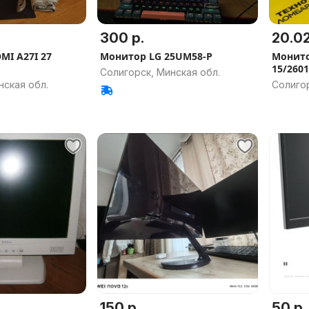
300 р.
20.02
MI A27I 27
Монитор LG 25UM58-P
Монито
15/2601
Солигорск, Минская обл.
нская обл.
Солигор
150 р.
50 р.