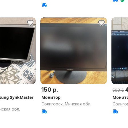
150 р.
4
500 р.
ung SynkMaster
Монитор
Монито
Солигорск, Минская обл.
Солигор
нская обл.