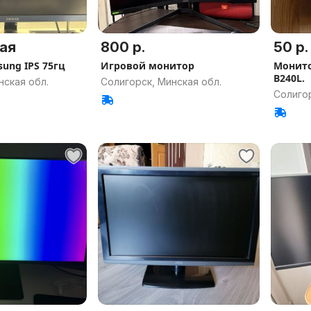
ая
800 р.
50 р.
ung IPS 75гц
Игровой монитор
Монито
B240L.
нская обл.
Солигорск, Минская обл.
Солигор