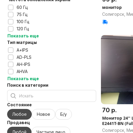
монитор
60 Гц
Солигорск, Ми
75 Гц
100 Гц
120 Гц
Показать еще
Тип матрицы
A+IPS
AD-PLS
AH-IPS
AHVA
Показать еще
Поиск в категории
Состояние
70 р.
Любое
Новое
Б/у
Монитор 24'' 
Продавец
E2441T-BN (Ful
Солигорск, Ми
Любой
Частное лицо