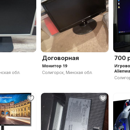
Договорная
700 р
Монитор 19
Игрово
Alienw
нская обл.
Солигорск, Минская обл.
Солигор