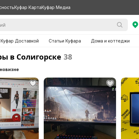
сность
Куфар Карта
Куфар Медиа
 Куфар Доставкой
Статьи Куфара
Дома и коттеджи
ы в Солигорске
38
 новизне