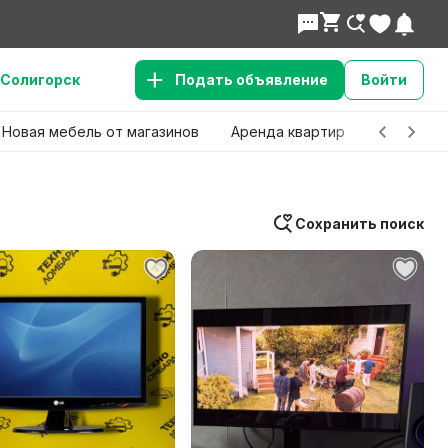
Солигорск
Подать объявление
Войти
Новая мебель от магазинов
Аренда квартир
Детские 
Сохранить поиск