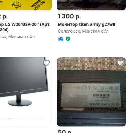
 р.
1 300 р.
р LG W2043SV-20'' (Арт.
Монитор titan army g27w8
894)
Солигорск, Минская обл.
ск, Минская обл.
50 р.