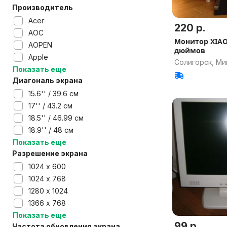
Производитель
Acer
220 р.
AOC
Монитор XIAO
AOPEN
дюймов
Apple
Солигорск, Ми
Показать еще
Диагональ экрана
15.6'' / 39.6 см
17'' / 43.2 см
18.5'' / 46.99 см
18.9'' / 48 см
Показать еще
Разрешение экрана
1024 х 600
1024 х 768
1280 х 1024
1366 х 768
Показать еще
99 р.
Частота обновления экрана