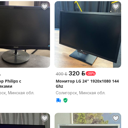
.
320 р.
400 р.
-20%
 Philips с
Монитор LG 24'' 1920х1080 144
иками
Ghz
ск, Минская обл.
Солигорск, Минская обл.