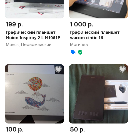
199 р.
1 000 р.
Графический планшет
Графический планшет
Huion Inspiroy 2 L H1061P
wacom cintic 16
Минск, Первомайский
Могилев
100 р.
50 р.