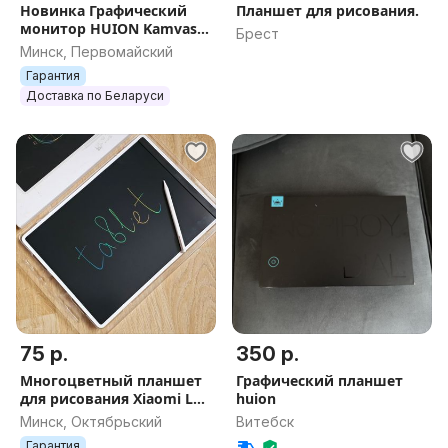
Новинка Графический
Планшет для рисования.
монитор HUION Kamvas
Брест
13 (Gen 3) Black - 16384
Минск, Первомайский
уровня давления +
Гарантия
Гарантия 12 мес
Доставка по Беларуси
75 р.
350 р.
Многоцветный планшет
Графический планшет
для рисования Xiaomi LCD
huion
Writing Tablet 13.5'' Color
Минск, Октябрьский
Витебск
Edition
Гарантия