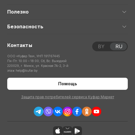
Полезно
Безопасность
Контакты
BY
RU
ООО «Куфар Тех», УНП 191767445
Пн-Пт: 10:00 – 18:00; Сб, Вс: Выходной
220029, г. Минск, ул. Красная 7А-2, 3-й
этаж
help@kufar.by
Помощь
Защита прав потребителей сервиса Куфар Маркет