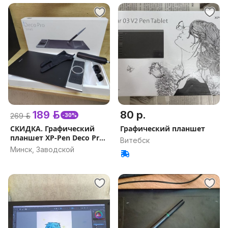
189 р.
80 р.
269 р.
-30%
СКИДКА. Графический
Графический планшет
планшет XP-Pen Deco Pro
Витебск
Small (а.46-042970)
Минск, Заводской