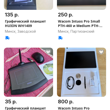
135 р.
250 р.
Графический планшет
Wacom Intuos Pro Small
HUION WH1409
PTH-460 и Medium PTH-
651
Минск, Заводской
Минск, Партизанский
35 р.
800 р.
Графический планшет
Wacom Intuos Pro