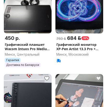
450 р.
684 р.
760 р.
-10%
Графический планшет
Графический монитор
Wacom Intuos Pro Medium
XP-Pen Artist 13.3 Pro +
PTH-660
чехол
Минск, Центральный
Минск, Московский
Гарантия
Доставка по Беларуси