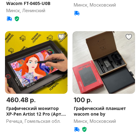
Wacom FT-0405-U0B
Минск, Московский
Минск, Ленинский
460.48 р.
100 р.
Графический монитор
Графический планшет
XP-Pen Artist 12 Pro (Арт.
wacom one by
209/261221)
Речица, Гомельская обл.
Минск, Московский