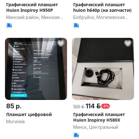
Графический планшет
Графический планшет
Huion Inspiroy H950P
huion h640p (на запчасти)
Минский район, Минская
Бобруйск, Могилевская
обл.
обл.
85 р.
114 р.
120 р.
-5%
Планшет цифровой
Графический планшет
Huion Inspiroy H580X
Могилев
Минск, Центральный