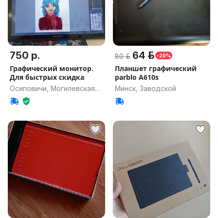
750 р.
64 р.
80 р.
-20%
Графический монитор.
Планшет графический
Для быстрых скидка
parblo A610s
Осиповичи, Могилевская
Минск, Заводской
обл.