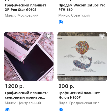
Графический планшет
Продам Wacom Intuos Pro
XP-Pen Star G960S
PTH-660
Минск, Московский
Минск, Советский
1 200 р.
200 р.
Графический планшет/
Графический планшет
сенсорный монитор
Huion H950P
Kamvas 16
Минск, Центральный
Лида, Гродненская обл.