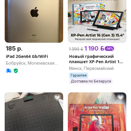
185 р.
1 190 р.
1 390 р.
-14%
iPad 2Gen64 Gb/WiFi
Новый графический
планшет XP-Pen Artist 16
Бобруйск, Могилевская
(Gen 3) 15.4''
Минск, Первомайский
обл.
Гарантия
Доставка по Беларуси