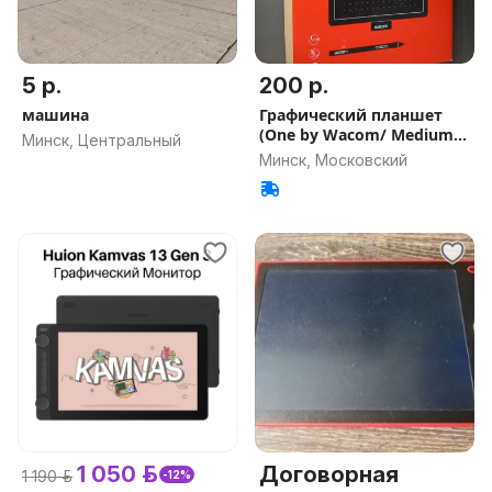
5 р.
200 р.
машина
Графический планшет
(One by Wacom/ Medium
Минск, Центральный
(CTL-672
Минск, Московский
1 050 р.
Договорная
1 190 р.
-12%