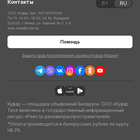
Контакты
BY
RU
ООО «Куфар Тех», УНП 191767445
Пн-Пт: 10:00 – 18:00; Сб, Вс: Выходной
220029, г. Минск, ул. Красная 7А-2, 3-й
этаж
help@kufar.by
Помощь
Защита прав потребителей сервиса Куфар Маркет
Куфар — площадка объявлений Беларуси. ООО «Куфар
Тех» включено в государственный информационный
ресурс «Реестр рекламораспространителей»
*Оплата производится в белорусских рублях по курсу
НБ РБ.