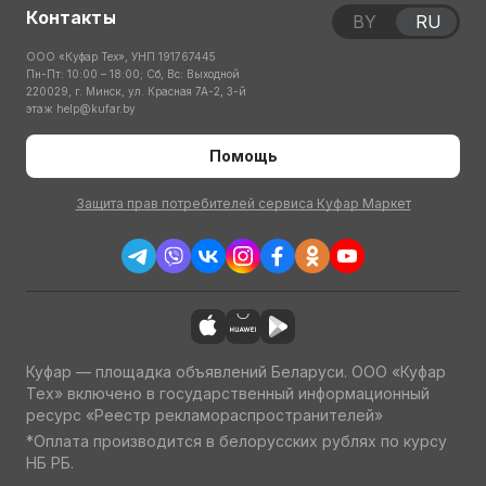
Контакты
BY
RU
ООО «Куфар Тех», УНП 191767445
Пн-Пт: 10:00 – 18:00; Сб, Вс: Выходной
220029, г. Минск, ул. Красная 7А-2, 3-й
этаж
help@kufar.by
Помощь
Защита прав потребителей сервиса Куфар Маркет
Куфар — площадка объявлений Беларуси. ООО «Куфар
Тех» включено в государственный информационный
ресурс «Реестр рекламораспространителей»
*Оплата производится в белорусских рублях по курсу
НБ РБ.