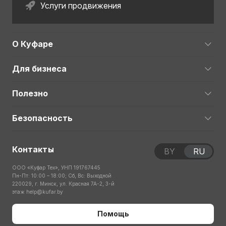
Услуги продвижения
О Куфаре
Для бизнеса
Полезно
Безопасность
Контакты
BY
RU
ООО «Куфар Тех», УНП 191767445
Пн-Пт: 10:00 – 18:00; Сб, Вс: Выходной
220029, г. Минск, ул. Красная 7А-2, 3-й
этаж
help@kufar.by
Помощь