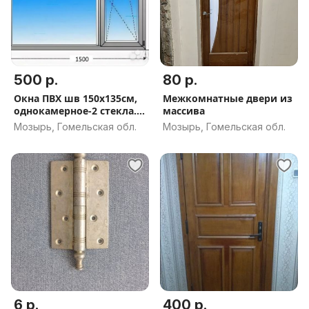
500 р.
80 р.
Окна ПВХ шв 150х135см,
Межкомнатные двери из
однокамерное-2 стекла.
массива
2шт
Мозырь, Гомельская обл.
Мозырь, Гомельская обл.
6 р.
400 р.