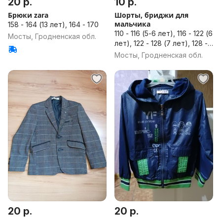
20 р.
10 р.
Брюки zara
Шорты, бриджи для
мальчика
158 - 164 (13 лет), 164 - 170
110 - 116 (5-6 лет), 116 - 122 (6
Мосты, Гродненская обл.
лет), 122 - 128 (7 лет), 128 -
134 (8 лет), 134 - 140 (9 лет),
Мосты, Гродненская обл.
140 - 146 (10 лет), 146 - 152
(11 лет), 152 - 158 (12 лет),
158 - 164 (13 лет), 164 - 170
20 р.
20 р.