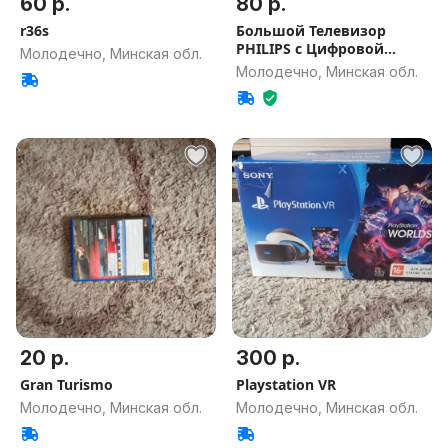
60 р.
80 р.
r36s
Большой Телевизор
PHILIPS с Цифровой
Молодечно, Минская обл.
приставкой
Молодечно, Минская обл.
20 р.
300 р.
Gran Turismo
Playstation VR
Молодечно, Минская обл.
Молодечно, Минская обл.