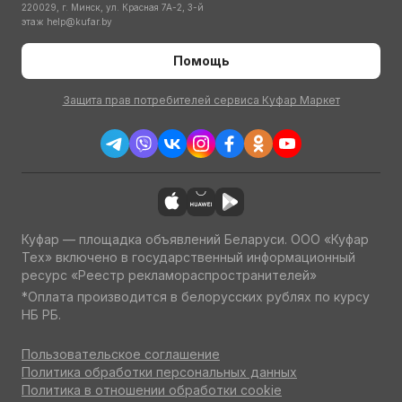
220029, г. Минск, ул. Красная 7А-2, 3-й
этаж
help@kufar.by
Помощь
Защита прав потребителей сервиса Куфар Маркет
Куфар — площадка объявлений Беларуси. ООО «Куфар
Тех» включено в государственный информационный
ресурс «Реестр рекламораспространителей»
*Оплата производится в белорусских рублях по курсу
НБ РБ.
Пользовательское соглашение
Политика обработки персональных данных
Политика в отношении обработки cookie