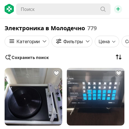
+
Электроника в Молодечно
779
Категории
Фильтры
Цена
С
Сохранить поиск