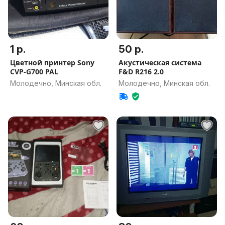
1 р.
50 р.
Цветной принтер Sony
Акустическая система
CVP-G700 PAL
F&D R216 2.0
Молодечно, Минская обл.
Молодечно, Минская обл.