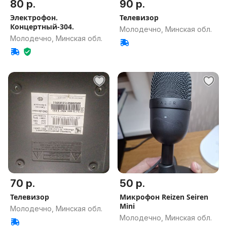
80 р.
90 р.
Электрофон.
Телевизор
Концертный-304.
Молодечно, Минская обл.
Молодечно, Минская обл.
70 р.
50 р.
Телевизор
Микрофон Reizen Seiren
Mini
Молодечно, Минская обл.
Молодечно, Минская обл.