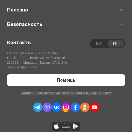
Полезно
Безопасность
Контакты
BY
RU
ООО «Куфар Тех», УНП 191767445
Пн-Пт: 10:00 – 18:00; Сб, Вс: Выходной
220029, г. Минск, ул. Красная 7А-2, 3-й
этаж
help@kufar.by
Помощь
Защита прав потребителей сервиса Куфар Маркет