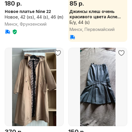
180 р.
85 р.
Новое платье Nine 22
Джинсы клеш очень
красивого цвета Acne
Новое, 42 (xs), 44 (s), 46 (m)
29/34
Б/у, 44 (s)
Минск, Фрунзенский
Минск, Первомайский