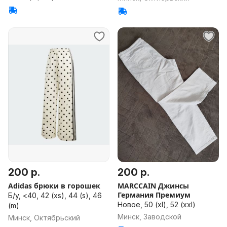
64, 66, 68, 70, 72, 74, >74,
универсальный размер
200 р.
200 р.
Adidas брюки в горошек
MARCCAIN Джинсы
Германия Премиум
Б/у, <40, 42 (xs), 44 (s), 46
Новое, 50 (xl), 52 (xxl)
(m)
Минск, Заводской
Минск, Октябрьский