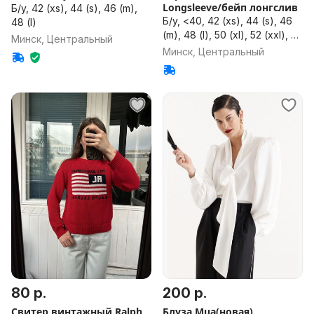
Longsleeve/бейп лонгслив
Б/у, 42 (xs), 44 (s), 46 (m),
Б/у, <40, 42 (xs), 44 (s), 46
48 (l)
(m), 48 (l), 50 (xl), 52 (xxl), 54
Минск, Центральный
(xxxl), 56 (bxl), 58, 60, 62,
Минск, Центральный
64, 66, 68, 70, 72, 74, >74,
универсальный размер
80 р.
200 р.
Свитер винтажный Ralph
Блуза Mua(новая)