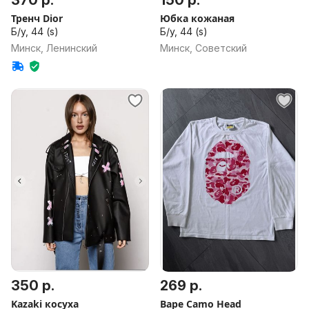
370 р.
150 р.
Тренч Dior
Юбка кожаная
Б/у, 44 (s)
Б/у, 44 (s)
Минск, Ленинский
Минск, Советский
350 р.
269 р.
Kazaki косуха
Bape Camo Head