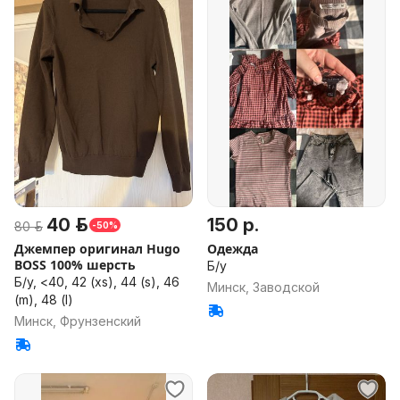
40 р.
150 р.
80 р.
-50%
Джемпер оригинал Hugo
Одежда
BOSS 100% шерсть
Б/у
Б/у, <40, 42 (xs), 44 (s), 46
Минск, Заводской
(m), 48 (l)
Минск, Фрунзенский