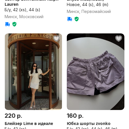
Lauren
Новое, 44 (s), 46 (m)
Б/у, 42 (xs), 44 (s)
Минск, Первомайский
Минск, Московский
220 р.
160 р.
Блейзер Lime в идеале
Юбка шорты zvonko
Б/у, 42 (xs)
Б/у, 42 (xs), 44 (s), 46 (m),