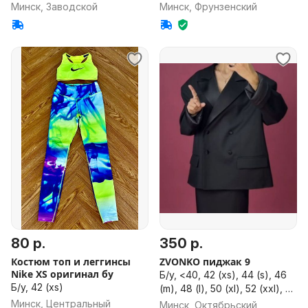
Минск, Заводской
Минск, Фрунзенский
80 р.
350 р.
Костюм топ и леггинсы
ZVONKO пиджак 9
Nike XS оригинал бу
Б/у, <40, 42 (xs), 44 (s), 46
Б/у, 42 (xs)
(m), 48 (l), 50 (xl), 52 (xxl), 54
(xxxl), 56 (bxl), 58, 60, 62,
Минск, Центральный
Минск, Октябрьский