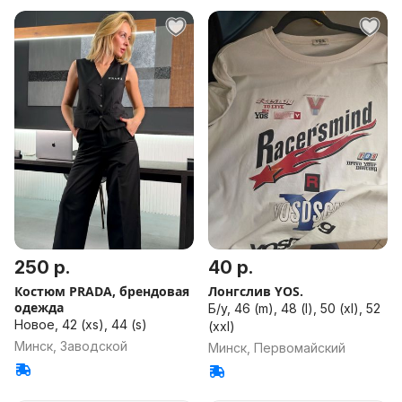
250 р.
40 р.
Костюм PRADA, брендовая
Лонгслив YOS.
одежда
Б/у, 46 (m), 48 (l), 50 (xl), 52
Новое, 42 (xs), 44 (s)
(xxl)
Минск, Заводской
Минск, Первомайский