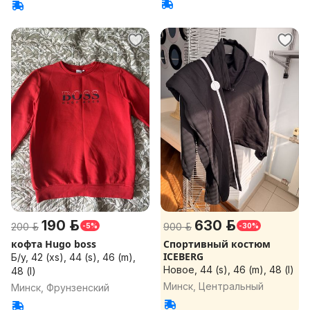
190 р.
630 р.
200 р.
900 р.
-5%
-30%
кофта Hugo boss
Спортивный костюм
ICEBERG
Б/у, 42 (xs), 44 (s), 46 (m),
Новое, 44 (s), 46 (m), 48 (l)
48 (l)
Минск, Центральный
Минск, Фрунзенский