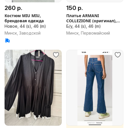
260 р.
150 р.
Костюм MIU MIU,
Платье ARMANI
брендовая одежда
COLLEZIONE (оригинал),
Италия, идеал
Новое, 44 (s), 46 (m)
Б/у, 44 (s), 46 (m)
Минск, Заводской
Минск, Первомайский