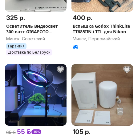
325 р.
400 р.
Осветитель Видеосвет
Вспышка Godox ThinkLite
300 ватт GIGAFOTO
TT685IIN i-TTL для Nikon
TV300Bi НОВЫЙ
Минск, Советский
Минск, Первомайский
ГАРАНТИЯ пульт ДУ в
Гарантия
комплекте
Доставка по Беларуси
55 р.
105 р.
65 р.
-15%