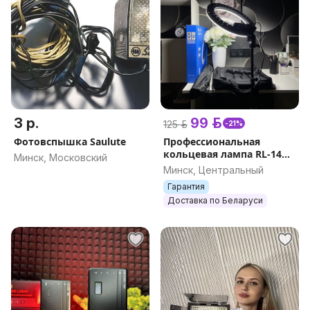
3 р.
99 р.
125 р.
-21%
Фотовспышка Saulute
Профессиональная
кольцевая лампа RL-14
Минск, Московский
(36см) с сумкой и
Минск, Центральный
пультом, свет для съемок
Гарантия
очень яркая 18-21
Доставка по Беларуси