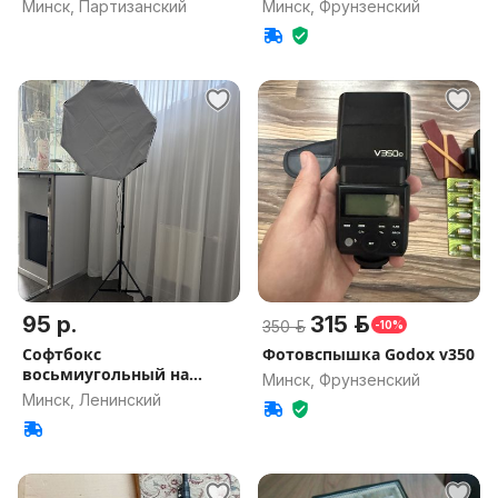
света
55w
Минск, Партизанский
Минск, Фрунзенский
95 р.
315 р.
350 р.
-10%
Софтбокс
Фотовспышка Godox v350
восьмиугольный на
Минск, Фрунзенский
стойке Grifon-2000
Минск, Ленинский