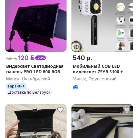
120 р.
540 р.
155 р.
-23%
Видеосвет Cветодиодная
Мобильный COB LED
панель PRO LED 800 RGB
видеосвет ZSYB S100 +
ISA УЛУЧШЕННАЯ ВЕРСИЯ
аккумулято
Минск, Октябрьский
Минск, Фрунзенский
НОВЫЙ ЦВЕТНЫЕ +
Гарантия
БЕЛЫЙ РЕЖИМЫ
Доставка по Беларуси