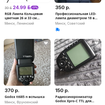
24.99 р.
350 р.
30 р.
-17%
RGB Лампа Кольцевая
Профессиональная LED-
цветная 26 и 33 см
лампа диаметром 18 в
+Штатив 2м MJ26 MJ33
сумке
Минск, Ленинский
Минск, Советский
LED ring 26см 33см
+держатель телефона
370 р.
150 р.
Godox tt685 n вспышка
Радиосинхронизатор
Godox Xpro-C TTL для
Минск, Фрунзенский