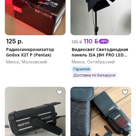
125 р.
110 р.
135 р.
-19%
Радиосинхронизатор
Видеосвет Светодиодная
Godox X2T P (Pentax)
панель ISA JBH PRO LED
800 НОВЫЙ ГАРАНТИЯ
Минск, Московский
Минск, Октябрьский
УЛУЧШЕННАЯ ВЕРСИЯ
Гарантия
Доставка по Беларуси