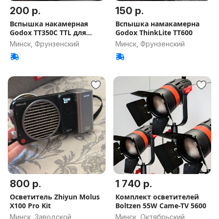
200 р.
150 р.
Вспышка накамерная
Вспышка намакамерна
Godox TT350C TTL для
Godox ThinkLite TT600
Canon
Минск, Фрунзенский
Минск, Фрунзенский
800 р.
1 740 р.
Осветитель Zhiyun Molus
Комплект осветителей
X100 Pro Kit
Boltzen 55W Came-TV 5600
Минск, Заводской
Минск, Октябрьский