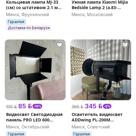
Кольцевая лампа MJ-33
Умная лампа Xiaomi Mijia
(см) со штативом 2.1 м
Bedside Lamp 2 (а.83-
LED RGB цветная для
020009)
Минск, Фрунзенский
Минск, Московский
селфи и тик ток +
Гарантия
держатель и пульт
Доставка по Беларуси
85 р.
345 р.
105 р.
365 р.
-19%
-5%
Видеосвет Светодиодная
Осветитель видеосвет
панель PRO LED 600
ADDwing PL-200M
НОВЫЙ ГАРАНТИЯ
(200ватт) НОВЫЙ
Минск, Октябрьский
Минск, Советский
ГАРАНТИЯ с пультом
Гарантия
Гарантия