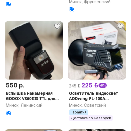
Canon
Минск, Фрунзенский
550 р.
225 р.
245 р.
-8%
Вспышка накамерная
Осветитель видеосвет
GODOX V860IIIS TTL для
ADDwing PL-100A
Sony
(100ватт) НОВЫЙ
Минск, Ленинский
Минск, Советский
ГАРАНТИЯ
Гарантия
Доставка по Беларуси