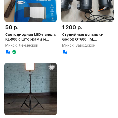
50 р.
1 200 р.
Светодиодная LED-панель
Студийные вспышки
RL-900 с шторками и
Godox QT600iiiM,
пульто
QT400iiiM
Минск, Ленинский
Минск, Заводской