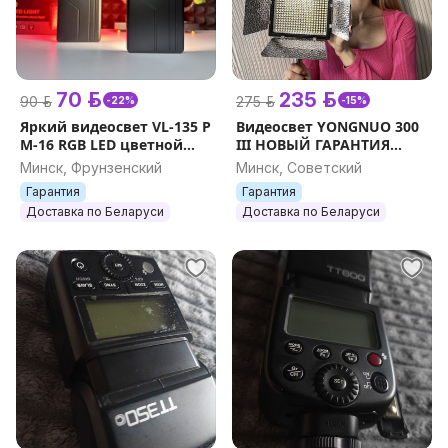
70 р.
235 р.
90 р.
275 р.
-22%
-15%
Яркий видеосвет VL-135 P
Видеосвет YONGNUO 300
M-16 RGB LED цветной
III НОВЫЙ ГАРАНТИЯ
портативный и
ОРИГИНАЛ пульт
Минск, Фрунзенский
Минск, Советский
компактный лампа для
ДУ+ручка+2
Гарантия
Гарантия
фото и видео съемки
светофильтра+крепление
Доставка по Беларуси
Доставка по Беларуси
на штатив