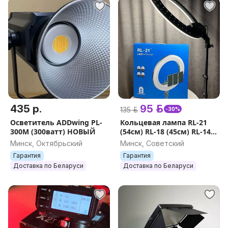
435 р.
95 р.
135 р.
-30%
Оcвeтитeль ADDwing PL-
Кольцевая лампа RL-21
300M (300ватт) НОВЫЙ
(54см) RL-18 (45см) RL-14
(36см) ОРИГИНАЛ НОВАЯ
Минск, Октябрьский
Минск, Советский
ГАРАНТИЯ
Гарантия
Гарантия
Доставка по Беларуси
Доставка по Беларуси