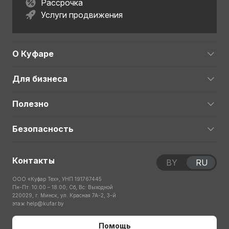
Рассрочка
Услуги продвижения
О Куфаре
Для бизнеса
Полезно
Безопасность
Контакты
BY
RU
ООО «Куфар Тех», УНП 191767445
Пн-Пт: 10:00 – 18:00; Сб, Вс: Выходной
220029, г. Минск, ул. Красная 7А-2, 3-й
этаж
help@kufar.by
Помощь