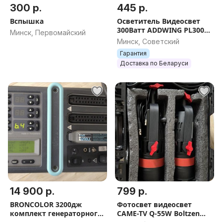
300 р.
445 р.
Вспышка
Осветитель Видеосвет
300Ватт ADDWING PL300
Минск, Первомайский
RGB НОВЫЙ ГАРАНТИЯ
Минск, Советский
ЦВЕТНЫЕ+БЕЛЫЕ
Гарантия
РЕЖИМЫ пульт ДУ
Доставка по Беларуси
14 900 р.
799 р.
BRONCOLOR 3200дж
Фотосвет видеосвет
комплект генераторного
CAME-TV Q-55W Boltzen