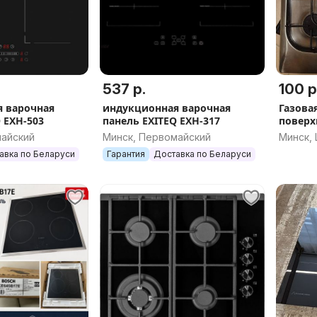
537 р.
100 р
 варочная
индукционная варочная
Газова
 EXH-503
панель EXITEQ EXH-317
поверх
майский
Минск, Первомайский
Минск,
авка по Беларуси
Гарантия
Доставка по Беларуси