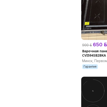
650 р.
900 р.
Варочная пан
CVI594SB2BKA 
Минск, Перво
Гарантия