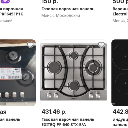
150 р.
500 р
-31%
я варочная
Газовая варочная панель
Варочн
 PKF645FP1G
Electro
Минск, Московский
анский
Минск,
ая
431.46 р.
442.8
ая панель
Газовая варочная панель
индукц
EXITEQ PF 640 STX-E/A
панель