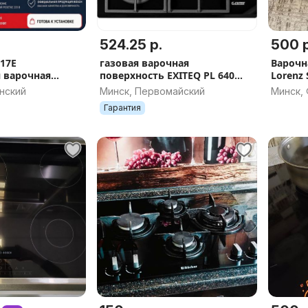
524.25 р.
500 р
17E
газовая варочная
Варочн
 варочная
поверхность EXITEQ PL 640
Lorenz 
STG-E/А
нский
Минск, Первомайский
Минск,
Гарантия