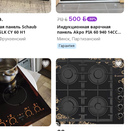
.
500 р.
712 р.
-30%
ая панель Schaub
Индукционная варочная
SLK CY 60 H1
панель Akpo PIA 60 940 14CC
BL
 Фрунзенский
Минск, Партизанский
Гарантия