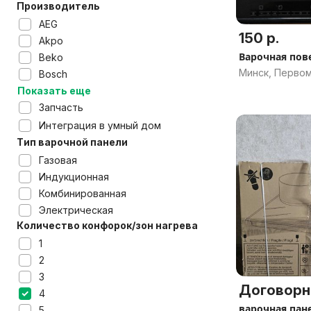
Производитель
AEG
150 р.
Akpo
Варочная пов
Beko
Минск, Перво
Bosch
Показать еще
Запчасть
Интеграция в умный дом
Тип варочной панели
Газовая
Индукционная
Комбинированная
Электрическая
Количество конфорок/зон нагрева
1
2
3
Договорн
4
варочная пан
5