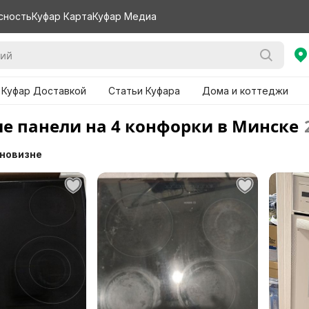
сность
Куфар Карта
Куфар Медиа
 Куфар Доставкой
Статьи Куфара
Дома и коттеджи
е панели на 4 конфорки в Минске
 новизне