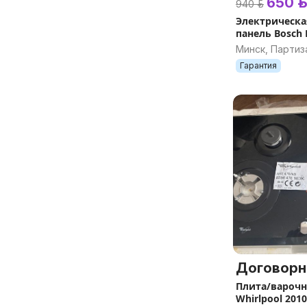
650 р.
940 р.
Электрическа
панель Bosch
Минск, Партиз
Гарантия
Договорн
Плита/варочн
Whirlpool 2010