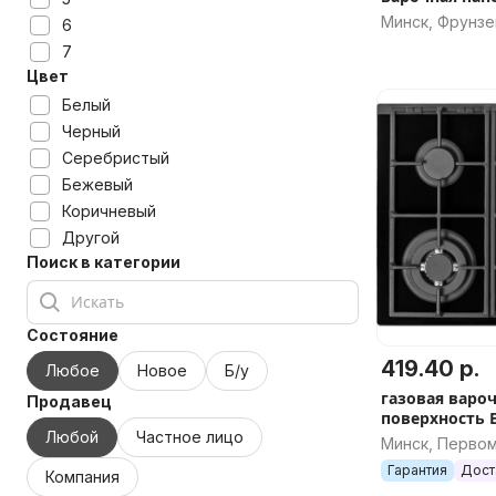
Минск, Фрунзе
6
7
Цвет
Белый
Черный
Серебристый
Бежевый
Коричневый
Другой
Поиск в категории
Состояние
419.40 р.
Любое
Новое
Б/у
газовая варо
Продавец
поверхность EXITEQ PL 640
Любой
Частное лицо
STG-E/А
Минск, Перво
Гарантия
Дост
Компания