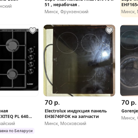
51 , нерабочая .
EHF165
нский
Минск, Фрунзенский
Минск,
70 р.
70 р.
чная
Electrolux индукция панель
Gorenj
EHI6740FOK на запчасти
Минск,
майский
Минск, Московский
авка по Беларуси