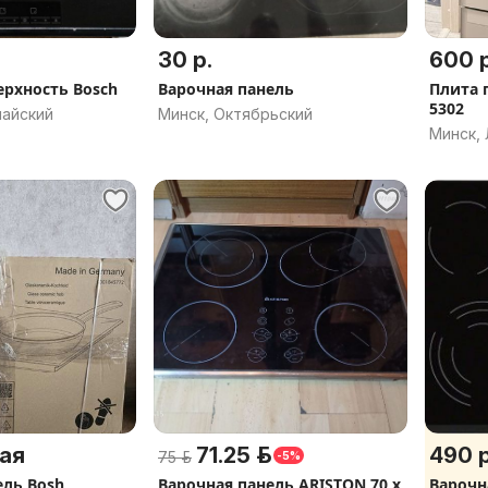
30 р.
600 р
ерхность Bosch
Варочная панель
Плита 
5302
майский
Минск, Октябрьский
Минск,
ая
71.25 р.
490 р
75 р.
-5%
ель Bosh
Варочная панель ARISTON 70 x
Варочна