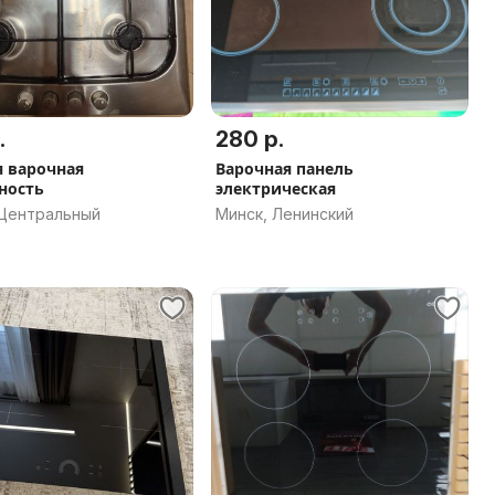
.
280 р.
я варочная
Варочная панель
ность
электрическая
 Центральный
Минск, Ленинский