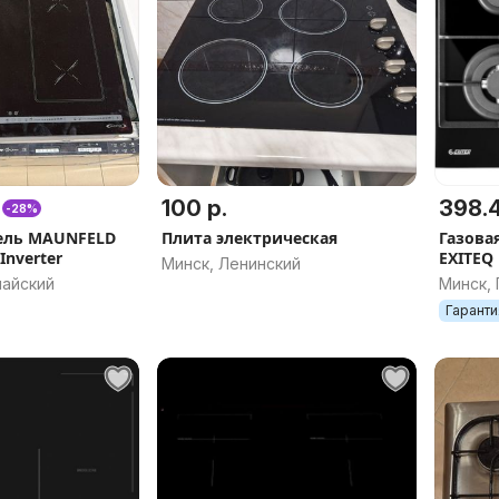
100 р.
398.4
-28%
ель MAUNFELD
Плита электрическая
Газова
Inverter
EXITEQ 
Минск, Ленинский
майский
Минск,
Гаранти