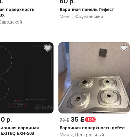
.
60 р.
ая поверхность
Варочная панель Гефест
lux
Минск, Фрунзенский
 Заводской
0 р.
35 р.
70 р.
-50%
ионная варочная
Варочная поверхность gefest
 EXITEQ EXH-503
Минск, Центральный