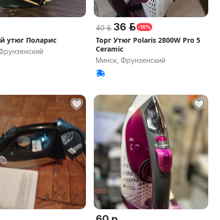
36 р.
40 р.
-10%
й утюг Поларис
Торг Утюг Polaris 2800W Pro 5
Ceramic
 Фрунзенский
Минск, Фрунзенский
60 р.