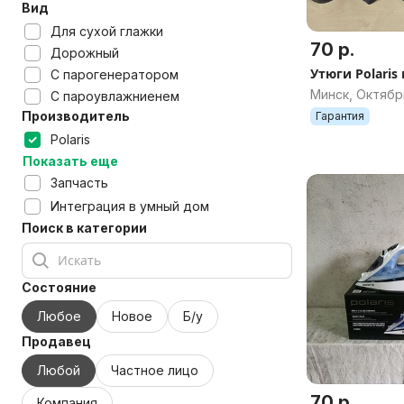
Вид
Для сухой глажки
70 р.
Дорожный
Утюги Polaris
С парогенератором
Минск, Октябр
С пароувлажниенем
Производитель
Гарантия
Polaris
Показать еще
Запчасть
Интеграция в умный дом
Поиск в категории
Состояние
Любое
Новое
Б/у
Продавец
Любой
Частное лицо
70 р.
Компания