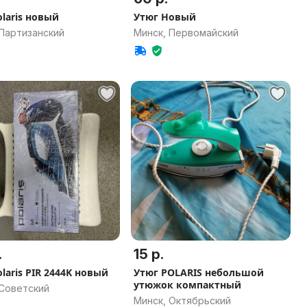
olaris новый
Утюг Новый
 Партизанский
Минск, Первомайский
.
15 р.
laris PIR 2444K новый
Утюг POLARIS небольшой
утюжок компактный
 Советский
Минск, Октябрьский