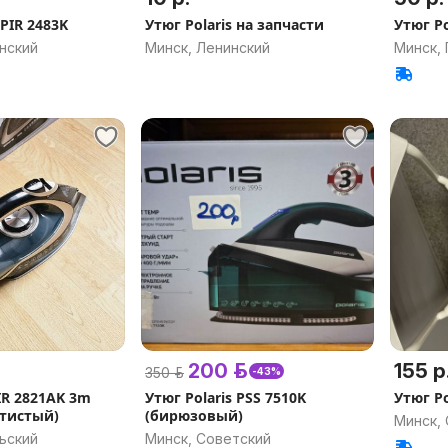
PIR 2483K
Утюг Polaris на запчасти
Утюг P
нский
Минск, Ленинский
Минск,
200 р.
155 р
350 р.
-43%
PIR 2821AK 3m
Утюг Polaris PSS 7510K
Утюг Po
тистый)
(бирюзовый)
Минск,
ьский
Минск, Советский