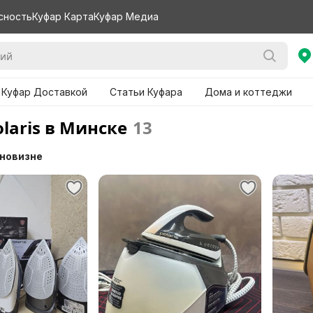
сность
Куфар Карта
Куфар Медиа
 Куфар Доставкой
Статьи Куфара
Дома и коттеджи
laris в Минске
13
 новизне