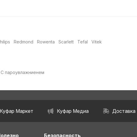
hilips
Redmond
Rowenta
Scarlett
Tefal
Vitek
С пароувлажниенем
Куфар Маркет
Куфар Медиа
Доставка
Полезно
Безопасность