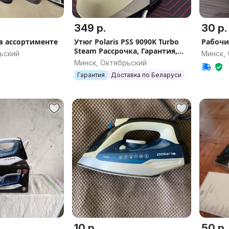
349 р.
30 р.
 в ассортименте
Утюг Polaris PSS 9090K Turbo
Рабочи
Steam Рассрочка, Гарантия,
ьский
Минск,
Доставка, Самовывоз
Минск, Октябрьский
Гарантия
Доставка по Беларуси
10 р.
50 р.