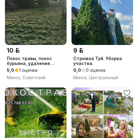
10 р.
9 р.
Покос травы, покос
Стрижка Туй. Уборка
бурьяна, удаление
участка.
мелких кустов
5,0
1 оценка
0,0
0 оценок
Минск, Советский
Минск, Центральный