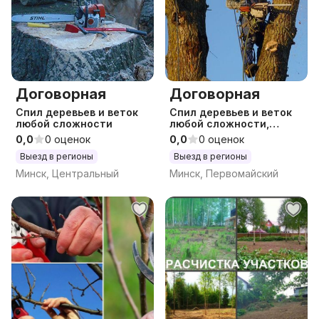
Договорная
Договорная
Спил деревьев и веток
Спил деревьев и веток
любой сложности
любой сложности,
удаление пней, снос
0,0
0 оценок
0,0
0 оценок
башен/труб
Выезд в регионы
Выезд в регионы
Минск, Центральный
Минск, Первомайский