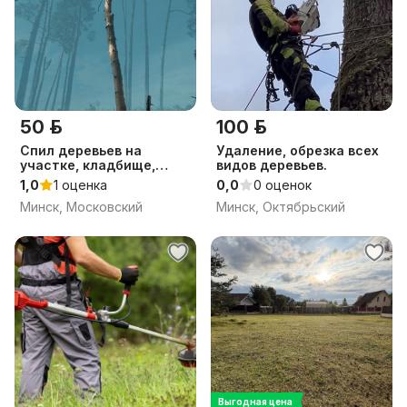
50 р.
100 р.
Спил деревьев на
Удаление, обрезка всех
участке, кладбище,
видов деревьев.
возле дома
1,0
1 оценка
0,0
0 оценок
Минск, Московский
Минск, Октябрьский
Выгодная цена