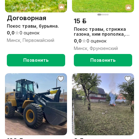
Договорная
15 р.
Покос травы, бурьяна.
Покос травы, стрижка
0,0
0 оценок
газона, хим прополка,
внесение удобрений,
Минск, Первомайский
0,0
0 оценок
уход за участком.
Минск, Фрунзенский
Позвонить
Позвонить