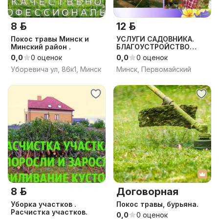
8 р.
12 р.
Покос травы Минск и
УСЛУГИ САДОВНИКА.
Минский район .
БЛАГОУСТРОЙСТВО
УЧАСТКА И САДА.
0,0
0 оценок
0,0
0 оценок
Уборевича ул, 86к1, Минск
Минск, Первомайский
8 р.
Договорная
Уборка участков .
Покос травы, бурьяна.
Расчистка участков.
0,0
0 оценок