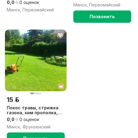
0,0
0 оценок
Минск, Первомайский
Минск, Первомайский
Позвонить
15 р.
Покос травы, стрижка
газона, хим прополка,
внесение удобрений,
0,0
0 оценок
уход за участком.
Минск, Фрунзенский