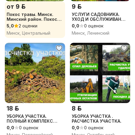
от 9 р.
9 р.
Покос травы. Минск.
УСЛУГИ САДОВНИКА.
Минский район. Покос
УХОД И ОБСЛУЖИВАНИЕ
бурьяна
УЧАСТКА И САДА ..
5,0
2 оценки
0,0
0 оценок
Минск, Центральный
Минск, Ленинский
18 р.
8 р.
УБОРКА УЧАСТКА.
УБОРКА УЧАСТКА .
ПОЛНЫЙ КОМПЛЕКС
РАСЧИСТКА УЧАСТКА.
УСЛУГ. РАСЧИСТКА
0,0
0 оценок
0,0
0 оценок
УЧАСТКА..
Минск, Первомайский
Минск, Октябрьский