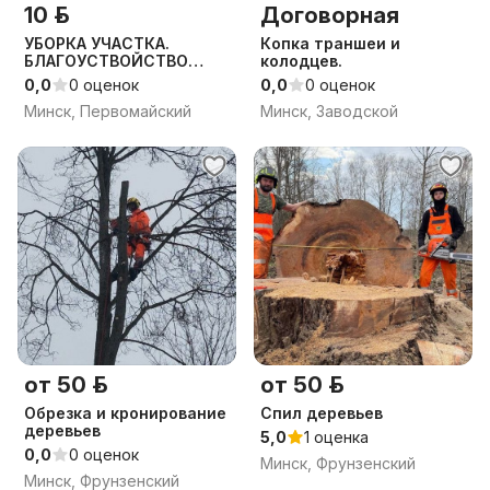
10 р.
Договорная
УБОРКА УЧАСТКА.
Копка траншеи и
БЛАГОУСТВОЙСТВО
колодцев.
УЧАСТКА.
0,0
0 оценок
0,0
0 оценок
Минск, Первомайский
Минск, Заводской
от 50 р.
от 50 р.
Обрезка и кронирование
Спил деревьев
деревьев
5,0
1 оценка
0,0
0 оценок
Минск, Фрунзенский
Минск, Фрунзенский