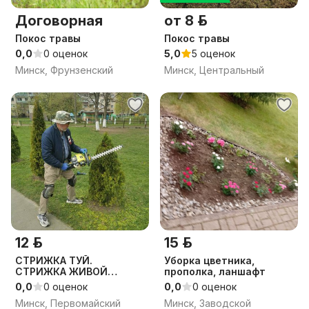
Договорная
от 8 р.
Покос травы
Покос травы
0,0
0 оценок
5,0
5 оценок
Минск, Фрунзенский
Минск, Центральный
12 р.
15 р.
СТРИЖКА ТУЙ.
Уборка цветника,
СТРИЖКА ЖИВОЙ
прополка, ланшафт
ИЗГОРОДИ.
0,0
0 оценок
0,0
0 оценок
Минск, Первомайский
Минск, Заводской