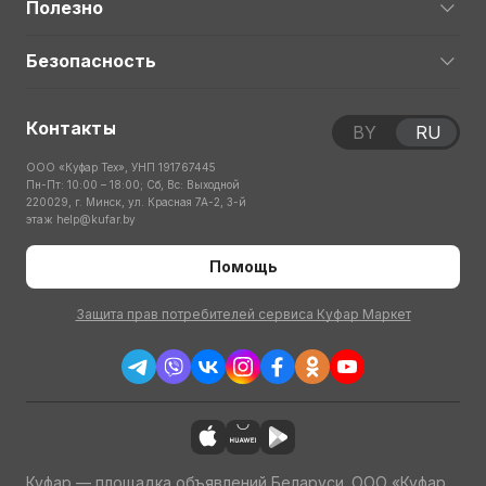
Полезно
Безопасность
Контакты
BY
RU
ООО «Куфар Тех», УНП 191767445
Пн-Пт: 10:00 – 18:00; Сб, Вс: Выходной
220029, г. Минск, ул. Красная 7А-2, 3-й
этаж
help@kufar.by
Помощь
Защита прав потребителей сервиса Куфар Маркет
Куфар — площадка объявлений Беларуси. ООО «Куфар