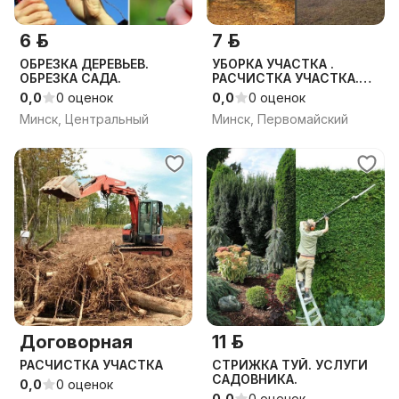
6 р.
7 р.
ОБРЕЗКА ДЕРЕВЬЕВ.
УБОРКА УЧАСТКА .
ОБРЕЗКА САДА.
РАСЧИСТКА УЧАСТКА.
УБОРКА ТЕРРИТОРИИ.
0,0
0 оценок
0,0
0 оценок
Минск, Центральный
Минск, Первомайский
Договорная
11 р.
РАСЧИСТКА УЧАСТКА
СТРИЖКА ТУЙ. УСЛУГИ
САДОВНИКА.
0,0
0 оценок
0,0
0 оценок