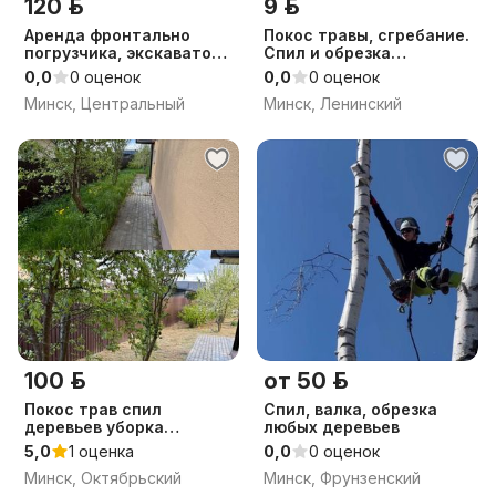
120 р.
9 р.
Аренда фронтально
Покос травы, сгребание.
погрузчика, экскаватор
Спил и обрезка
погрузчик, любые виды
деревьев любой
0,0
0 оценок
0,0
0 оценок
работ
сложности
Минск, Центральный
Минск, Ленинский
100 р.
от 50 р.
Покос трав спил
Спил, валка, обрезка
деревьев уборка
любых деревьев
участка
5,0
1 оценка
0,0
0 оценок
Минск, Октябрьский
Минск, Фрунзенский