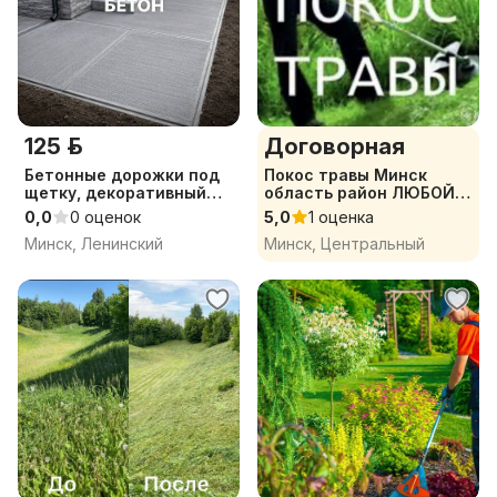
125 р.
Договорная
Бетонные дорожки под
Покос травы Минск
щетку, декоративный
область район ЛЮБОЙ
бетон на участок,
СЛОЖНОСТИ
0,0
0 оценок
5,0
1 оценка
бетонные дорожки,
Минск, Ленинский
Минск, Центральный
бетонные работы, бетон