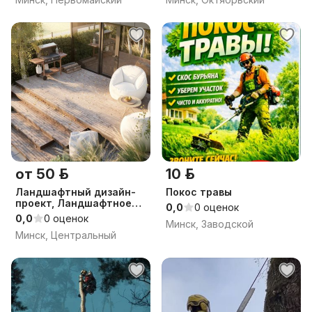
от 50 р.
10 р.
Ландшафтный дизайн-
Покос травы
проект, Ландшафтное
0,0
0 оценок
проектирование, дизайн
0,0
0 оценок
Минск, Заводской
по РБ
Минск, Центральный