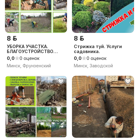
8 р.
8 р.
УБОРКА УЧАСТКА.
Стрижка туй. Услуги
БЛАГОУСТРОЙСТВО
садовника.
УЧАСТКА.
0,0
0 оценок
0,0
0 оценок
Минск, Фрунзенский
Минск, Заводской