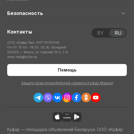
Безопасность
Контакты
BY
RU
ООО «Куфар Тех», УНП 191767445
Пн-Пт: 10:00 – 18:00; Сб, Вс: Выходной
220029, г. Минск, ул. Красная 7А-2, 3-й
этаж
help@kufar.by
Помощь
Защита прав потребителей сервиса Куфар Маркет
Куфар — площадка объявлений Беларуси. ООО «Куфар