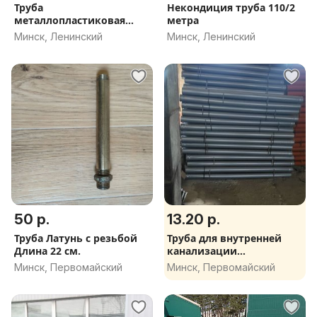
Труба
Некондиция труба 110/2
металлопластиковая
метра
16х2.0
Минск, Ленинский
Минск, Ленинский
50 р.
13.20 р.
Труба Латунь с резьбой
Труба для внутренней
Длина 22 см.
канализации
110*2,2*2000 мм
Минск, Первомайский
Минск, Первомайский