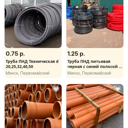
0.75 р.
1.25 р.
Труба ПНД Техническая d
Труба ПНД питьевая
20,25,32,40,50
черная с синей полосой d
20,25,32 10 бар бухта 100
Минск, Первомайский
Минск, Первомайский
м.п.