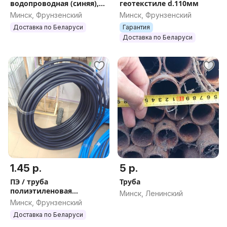
водопроводная (синяя),
геотекстиле d.110мм
Польша
Минск, Фрунзенский
Минск, Фрунзенский
Доставка по Беларуси
Гарантия
Доставка по Беларуси
1.45 р.
5 р.
ПЭ / труба
Труба
полиэтиленовая
Минск, Ленинский
питьевая, черная с синей
Минск, Фрунзенский
полосой, РБ
Доставка по Беларуси