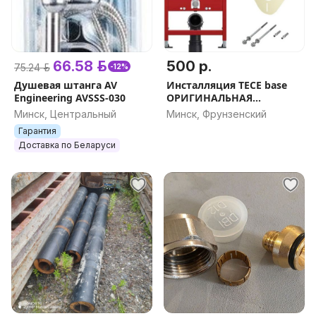
66.58 р.
500 р.
75.24 р.
-12%
Душевая штанга AV
Инсталляция TECE base
Engineering AVSSS-030
ОРИГИНАЛЬНАЯ
ГЕРМАНИЯ
Минск, Центральный
Минск, Фрунзенский
Гарантия
Доставка по Беларуси