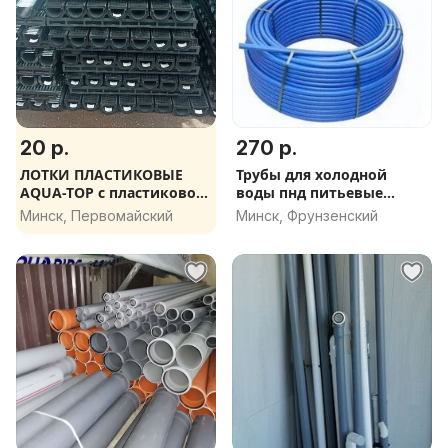
20 р.
270 р.
ЛОТКИ ПЛАСТИКОВЫЕ
Трубы для холодной
AQUA-TOP с пластиковой
воды пнд питьевые
и оцинкованной
польша по 100 м
Минск, Первомайский
Минск, Фрунзенский
решеткой