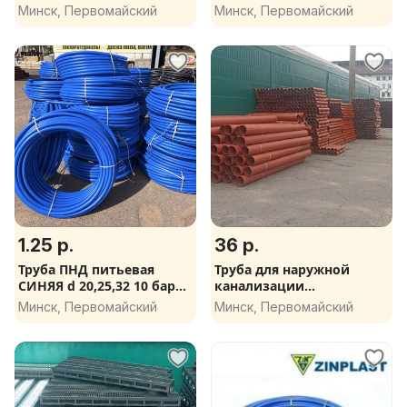
110*2,2*3000 мм
1000, 2000, 3000 мм
Минск, Первомайский
Минск, Первомайский
1.25 р.
36 р.
Труба ПНД питьевая
Труба для наружной
СИНЯЯ d 20,25,32 10 бар
канализации
бухта 100 м.п.
200*5.2*1000, 2000, 3000
Минск, Первомайский
Минск, Первомайский
мм SN4