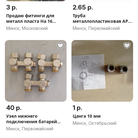
3 р.
2.65 р.
Продаю фитинги для
Труба
металл пласта На 16
металлопластиковая APE
мет.пл
16*2.0 PEXB/AL/PEXB
Минск, Московский
Минск, Первомайский
40 р.
1 р.
Узел нижнего
Цанга 10 мм
подключения батарей
Минск, Октябрьский
Danfoss RVL-K
Минск, Первомайский