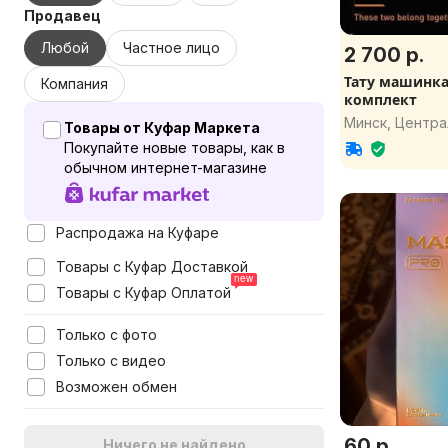
Продавец
Любой
Частное лицо
2 700 р.
Тату машинка
Компания
комплект
Минск, Центр
Товары от Куфар Маркета
Покупайте новые товары, как в
обычном интернет-магазине
Распродажа на Куфаре
Товары с Куфар Доставкой
Товары с Куфар Оплатой
Только с фото
Только с видео
Возможен обмен
60 р.
Ничего не найдено