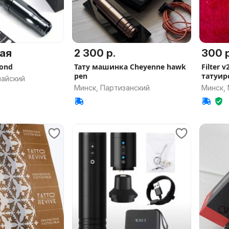
ая
2 300 р.
300 р
mond
Тату машинка Cheyenne hawk
Filter 
pen
татуир
майский
Минск, Партизанский
Минск,