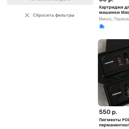
Картриджи дл
машинки Mast
Сбросить фильтры
7RL
Минск, Перво
550 р.
Пигменты PO
перманентно