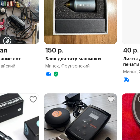
ая
150 р.
40 р.
вание лот
Блок для тату машинки
Листы 
печати
майский
Минск, Фрунзенский
Минск,