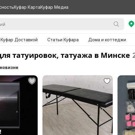
сность
Куфар Карта
Куфар Медиа
 Куфар Доставкой
Статьи Куфара
Дома и коттеджи
для татуировок, татуажа в Минске
 новизне