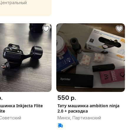
 Центральный
.
550 р.
Inkjecta Flite
Тату машинка ambition ninja
ite
2.0 + расходка
 Советский
Минск, Партизанский