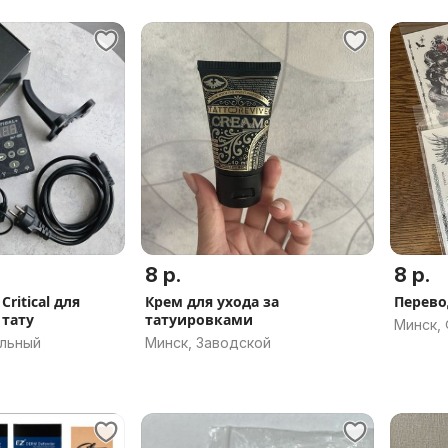
8 р.
8 р.
ritical для
Крем для ухода за
Перево
 тату
татуировками
Минск,
альный
Минск, Заводской