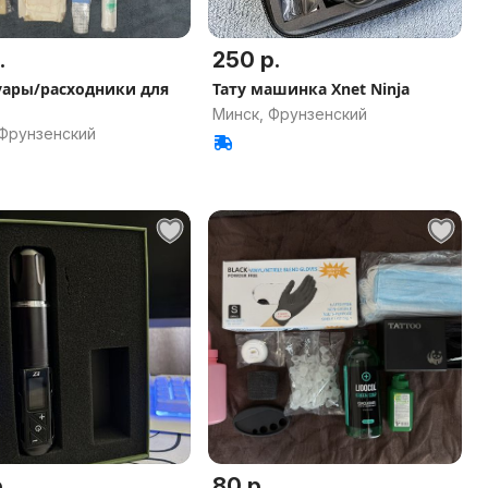
.
250 р.
ары/расходники для
Тату машинка Xnet Ninja
Минск, Фрунзенский
 Фрунзенский
.
80 р.