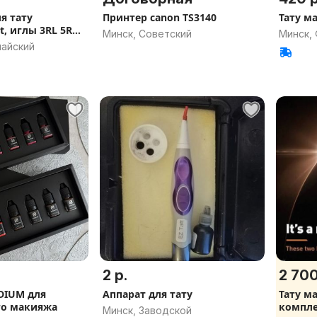
я тату
Принтер canon TS3140
Тату м
, иглы 3RL 5RL
Минск, Советский
Минск,
майский
2 р.
2 700
DIUM для
Аппарат для тату
Тату м
го макияжа
компл
Минск, Заводской