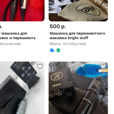
.
500 р.
v2 машинка для
Машинка для перманентного
овок и перманента
макияжа bright stuff
 Московский
Минск, Октябрьский