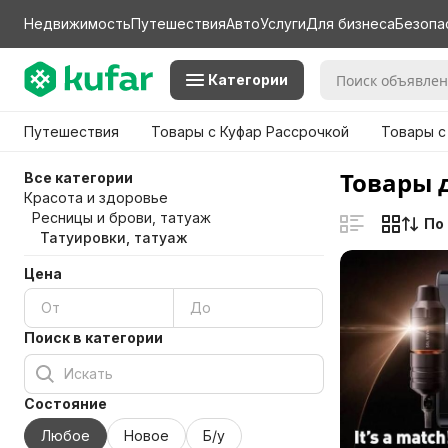
Недвижимость
Путешествия
Авто
Услуги
Для бизнеса
Безопа
Категории
Путешествия
Товары с Куфар Рассрочкой
Товары с
Товары 
Все категории
Красота и здоровье
Ресницы и брови, татуаж
По
Татуировки, татуаж
Цена
Поиск в категории
Состояние
Любое
Новое
Б/у