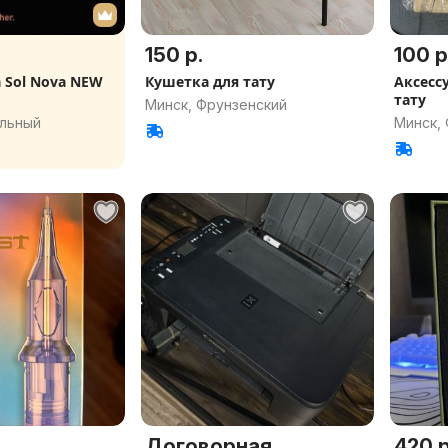
150 р.
100 р
 Sol Nova NEW
Кушетка для тату
Аксессу
тату
Минск, Фрунзенский
альный
Минск,
Договорная
420 р