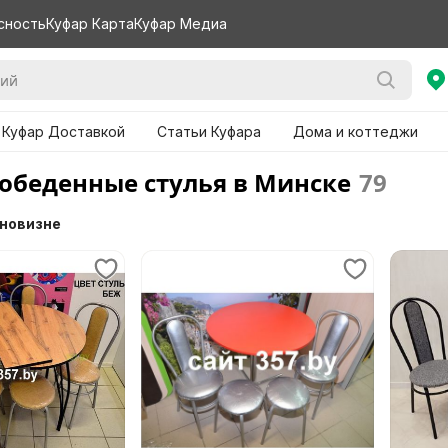
сность
Куфар Карта
Куфар Медиа
 Куфар Доставкой
Статьи Куфара
Дома и коттеджи
обеденные стулья в Минске
79
 новизне