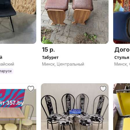
15 р.
Дого
й
Табурет
Стулья
майский
Минск, Центральный
Минск,
ларуси