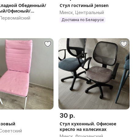
кладной Обеденный/
Стул гостиный Jensen
ный/Офисный/
Минск, Центральный
ренц
 Первомайский
Доставка по Беларуси
30 р.
озовый
Стул кухонный. Офисное
кресло на колесиках
 Советский
Минск, Фрунзенский