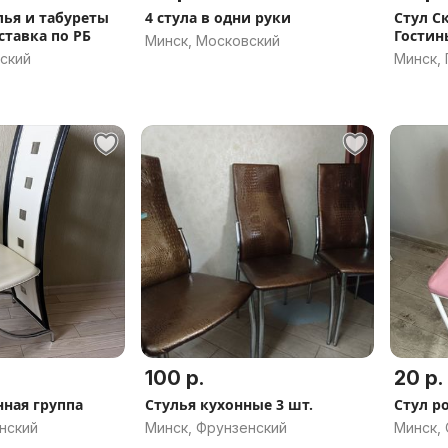
лья и табуреты
4 стула в одни руки
Стул С
ставка по РБ
Гости
Минск, Московский
Конфе
ский
Минск,
100 р.
20 р.
нная группа
Стулья кухонные 3 шт.
Стул р
нский
Минск, Фрунзенский
Минск,