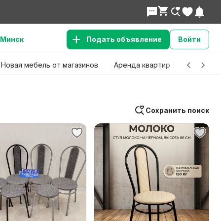
Минск
Подать объявление
Войти
Новая мебель от магазинов
Аренда квартир
Детские 
Сохранить поиск