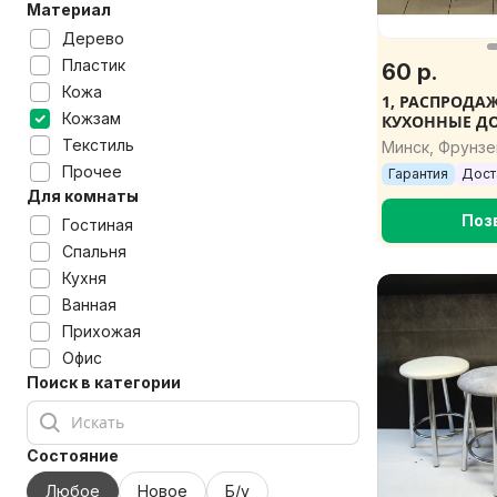
Материал
Дерево
Пластик
60 р.
Кожа
1, РАСПРОДА
Кожзам
КУХОННЫЕ ДО
Текстиль
Минск, Фрунзе
Прочее
Гарантия
Дост
Для комнаты
Поз
Гостиная
Спальня
Кухня
Ванная
Прихожая
Офис
Поиск в категории
Состояние
Любое
Новое
Б/у