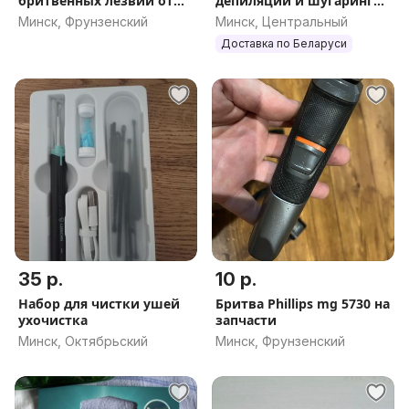
бритвенных лезвий от
депиляции и шугаринга с
Gillette
силиконовой чашей
Минск, Фрунзенский
Минск, Центральный
Доставка по Беларуси
35 р.
10 р.
Набор для чистки ушей
Бритва Phillips mg 5730 на
ухочистка
запчасти
Минск, Октябрьский
Минск, Фрунзенский