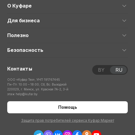
О Куфаре
Для бизнеса
Полезно
Безопасность
Контакты
BY
RU
ООО «Куфар Тех», УНП 191767445
Пн-Пт: 10:00 – 18:00; Сб, Вс: Выходной
220029, г. Минск, ул. Красная 7А-2, 3-й
этаж
help@kufar.by
Помощь
Защита прав потребителей сервиса Куфар Маркет