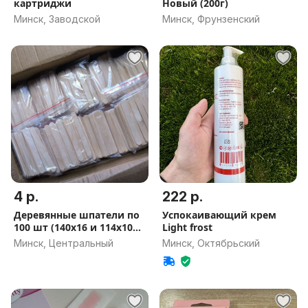
картриджи
Новый (200г)
Минск, Заводской
Минск, Фрунзенский
4 р.
222 р.
Деревянные шпатели по
Успокаивающий крем
100 шт (140х16 и 114х10
Light frost
мм)
Минск, Центральный
Минск, Октябрьский