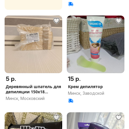
5 р.
15 р.
Деревянный шпатель для
Крем депилятор
депиляции 150х18
Минск, Заводской
мм,100шт
Минск, Московский