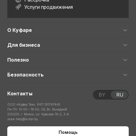
Услуги продвижения
О Куфаре
Для бизнеса
Полезно
Безопасность
Контакты
BY
RU
ООО «Куфар Тех», УНП 191767445
Пн-Пт: 10:00 – 18:00; Сб, Вс: Выходной
220029, г. Минск, ул. Красная 7А-2, 3-й
этаж
help@kufar.by
Помощь