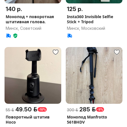
140 р.
125 р.
Монопод + поворотная
Insta360 Invisible Selfie
штативная голова.
Stick + Tripod
Минск, Советский
Минск, Московский
49.50 р.
285 р.
55 р.
300 р.
-10%
-5%
Поворотный штатив
Монопод Manfrotto
Hoco
561BHDV