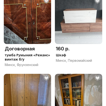
Договорная
160 р.
тумба Румыния «Режанс»
Шкаф
винтаж б/у
Минск, Первомайский
Минск, Фрунзенский