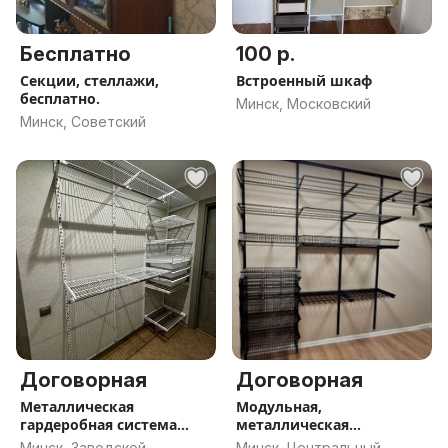
Бесплатно
100 р.
Секции, стеллажи,
Встроенный шкаф
бесплатно.
Минск, Московский
Минск, Советский
Договорная
Договорная
Металлическая
Модульная,
гардеробная система
металлическая
хранения Титан-ГС, по
гардеробная система по
Минск, Заводской
Минск, Центральный