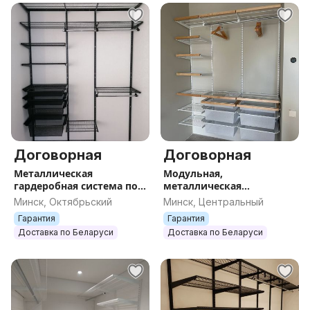
Договорная
Договорная
Металлическая
Модульная,
гардеробная система по
металлическая
Вашим размерам от
гардеробная система
Минск, Октябрьский
Минск, Центральный
Титан-ГС, разработаем
хранения Титан-ГС по
Гарантия
Гарантия
проект, аналог шкафа
индивидуальным
Доставка по Беларуси
Доставка по Беларуси
размерам, на заказ