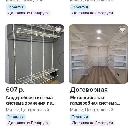
индивидуальным
Вашим размерам под
Гарантия
Гарантия
размерам, на заказ, под
заказ, на заказ, аналог
Доставка по Беларуси
Доставка по Беларуси
заказ
шкафа
607 р.
Договорная
Гардеробная система,
Металлическая
система хранения из
гардеробная система
металла Титан-GS
хранения Титан-GS по
Минск, Центральный
Минск, Центральный
Практичная гардеробная
индивидуальным
Гарантия
Гарантия
1800 белая 350
размерам
Доставка по Беларуси
Доставка по Беларуси