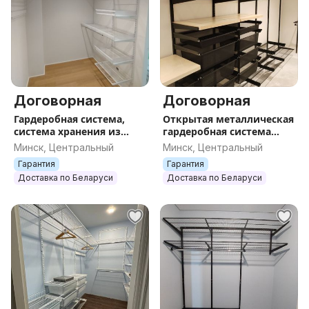
Договорная
Договорная
Гардеробная система,
Открытая металлическая
система хранения из
гардеробная система
металла Титан-GS по
хранения Титан-ГС по
Минск, Центральный
Минск, Центральный
Вашим размерам, аналог
индивидуальным
Гарантия
Гарантия
шкафа
размерам, аналог шкаф
Доставка по Беларуси
Доставка по Беларуси