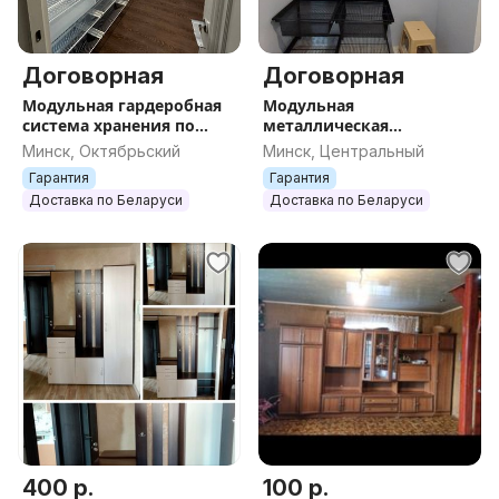
Договорная
Договорная
Модульная гардеробная
Модульная
система хранения по
металлическая
индивидуальному
гардеробная система
Минск, Октябрьский
Минск, Центральный
проекту, на заказ, по
хранения на заказ, по
Гарантия
Гарантия
Вашим размерам
Вашим размерам, аналог
Доставка по Беларуси
Доставка по Беларуси
шкафа
400 р.
100 р.