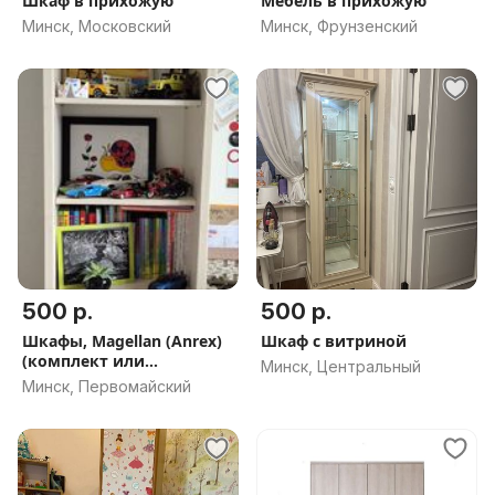
Шкаф в прихожую
Мебель в прихожую
Минск, Московский
Минск, Фрунзенский
500 р.
500 р.
Шкафы, Magellan (Anrex)
Шкаф с витриной
(комплект или
Минск, Центральный
поштучно)
Минск, Первомайский