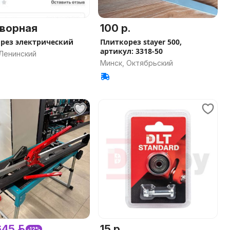
ворная
100 р.
рез электрический
Плиткорез stayer 500,
артикул: 3318-50
 Ленинский
Минск, Октябрьский
45 р.
15 р.
-12%