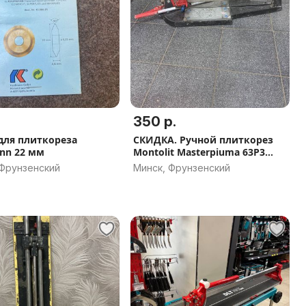
350 р.
для плиткореза
СКИДКА. Ручной плиткорез
nn 22 мм
Montolit Masterpiuma 63P3
(а.87-016733)
 Фрунзенский
Минск, Фрунзенский