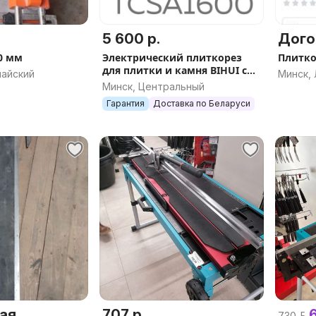
5 600 р.
Дого
0 мм
Электрический плиткорез
Плитко
для плитки и камня BIHUI с
майский
Минск,
автоматикой, мощность
Минск, Центральный
3кВт, 12000обмин 1200, 1600
Гарантия
Доставка по Беларуси
ая
707 р.
6
730 р.