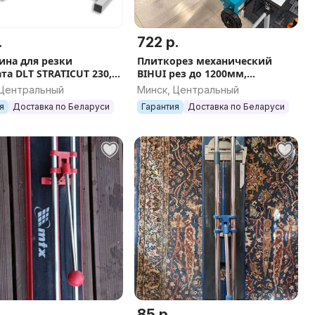
.
722 р.
ина для резки
Плиткорез механический
та DLT STRATICUT 230,
BIHUI рез до 1200мм,
0
арт.TCC1200
 Центральный
Минск, Центральный
я
Доставка по Беларуси
Гарантия
Доставка по Беларуси
85 р.