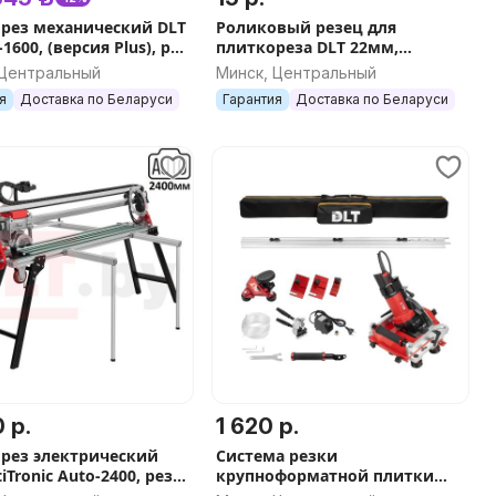
рез механический DLT
Роликовый резец для
1600, (версия Plus), рез
плиткореза DLT 22мм,
мм, арт.1132
посадка 5мм, серия Standard,
 Центральный
Минск, Центральный
арт.1161
я
Доставка по Беларуси
Гарантия
Доставка по Беларуси
 р.
1 620 р.
рез электрический
Система резки
iTronic Auto-2400, рез
крупноформатной плитки
0мм, с АВТОМАТИКОЙ ,
DLT Slim Cutter MAX-Plus 1.5м,