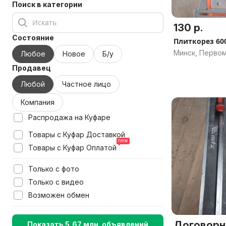
Поиск в категории
130 р.
Состояние
Плиткорез 60
Минск, Перво
Любое
Новое
Б/у
Продавец
Любой
Частное лицо
Компания
Распродажа на Куфаре
Товары с Куфар Доставкой
Товары с Куфар Оплатой
Только с фото
Только с видео
Возможен обмен
Договорн
Показать 5,67 млн. объявлений