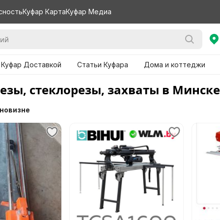
сность
Куфар Карта
Куфар Медиа
 Куфар Доставкой
Статьи Куфара
Дома и коттеджи
езы, стеклорезы, захваты в Минске
 новизне