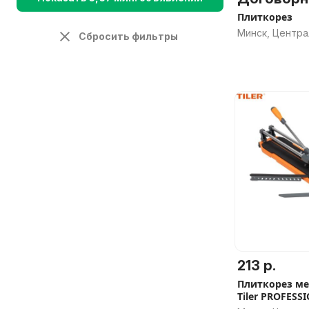
Плиткорез
Минск, Центр
Сбросить фильтры
213 р.
Плиткорез м
Tiler PROFESS
630 мм, арт.5