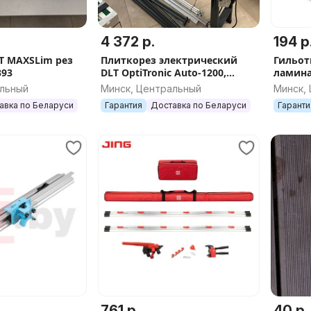
4 372 р.
194 р
T MAXSLim рез
Плиткорез электрический
Гильот
393
DLT OptiTronic Auto-1200,
ламина
версия MAX, арт.2829
арт.092
альный
Минск, Центральный
Минск,
авка по Беларуси
Гарантия
Доставка по Беларуси
Гаранти
761 р.
40 р.