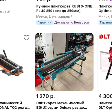
Ручной плиткорез RUBI X-ONE
Плитко
PLUS 850 (рез до 850мм),
Optima-
альный
арт.15905
до 1600
Минск, Центральный
Минск,
Гарантия
Доставка по Беларуси
Гаранти
1 270 р.
4 300
еханический
Плиткорез механический
Плитко
IONAL TQ2 рез до
BIHUI серии Deluxe рез до
DLT Opt
033
1200 мм, арт.TCD1200
до 240