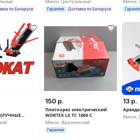
альный
Минск, Центральный
Минск,
арт.291
авка по Беларуси
Гарантия
Доставка по Беларуси
Гаранти
150 р.
13 р.
Плиткорез электрический
Аренда
В(РУЧНЫЕ
WORTEX LX TC 1860 C
Минск,
ИЕ)
кий
Минск, Фрунзенский
Гарантия