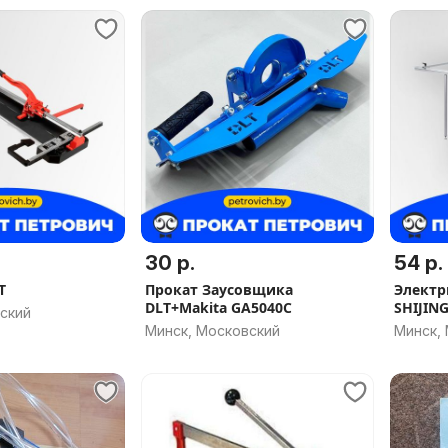
30 р.
54 р.
T
Прокат Заусовщика
Электр
DLT+Makita GA5040C
SHIJIN
ский
Минск, Московский
Минск,