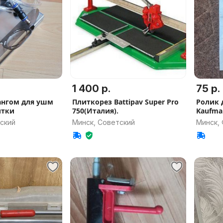
1 400 р.
75 р.
ангом для ушм
Плиткорез Battipav Super Pro
Ролик 
итки
750(Италия).
Kaufma
ский
Минск, Советский
Минск,