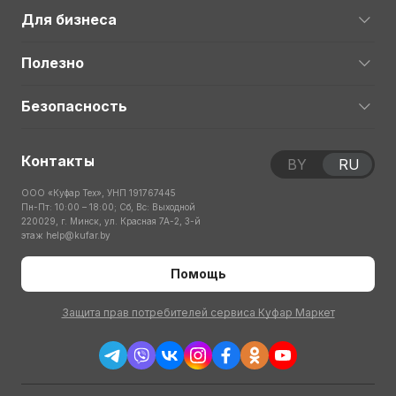
Для бизнеса
Полезно
Безопасность
Контакты
BY
RU
ООО «Куфар Тех», УНП 191767445
Пн-Пт: 10:00 – 18:00; Сб, Вс: Выходной
220029, г. Минск, ул. Красная 7А-2, 3-й
этаж
help@kufar.by
Помощь
Защита прав потребителей сервиса Куфар Маркет