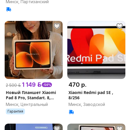
Минск, Партизанский
1 149 р.
470 р.
2 500 р.
-54%
Новый Планшет Xiaomi
Xiaomi Redmi pad SE ,
Pad 8 Pro, Standart. 8,
8/256
12GB. Ru Клавиатура.
Минск, Центральный
Минск, Заводской
Официальная Гарантия.
Гарантия
Наш регион.