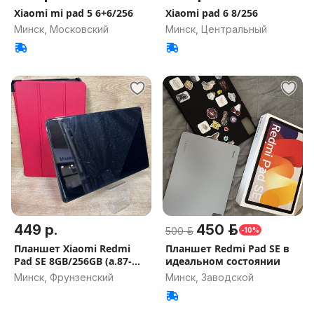
Xiaomi mi pad 5 6+6/256
Xiaomi pad 6 8/256
Минск, Московский
Минск, Центральный
449 р.
450 р.
500 р.
-10%
Планшет Xiaomi Redmi
Планшет Redmi Pad SE в
Pad SE 8GB/256GB (а.87-
идеальном состоянии
021642)
Минск, Фрунзенский
Минск, Заводской