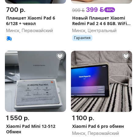
700 р.
399 р.
999 р.
-60%
Планшет Xiaomi Pad 6
Новый Планшет Xiaomi
6/128 + чехол
Redmi Pad 2 4 6 8GB. WiFi
и 4G. Standart и Pro.
Минск, Первомайский
Минск, Центральный
Гарантия. Наш регион.
Гарантия
1 550 р.
1 100 р.
Xiaomi Pad Mini 12-512
Xiaomi Pad 6 pro обмен
Обмен
Минск, Первомайский