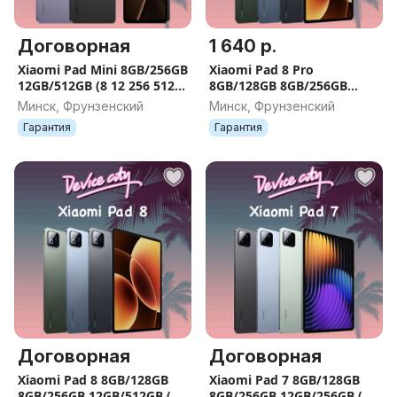
Договорная
1 640 р.
Xiaomi Pad Mini 8GB/256GB
Xiaomi Pad 8 Pro
12GB/512GB (8 12 256 512
8GB/128GB 8GB/256GB
GB)
12GB/512GB (8 12 128 256
Минск, Фрунзенский
Минск, Фрунзенский
512 GB)
Гарантия
Гарантия
Договорная
Договорная
Xiaomi Pad 8 8GB/128GB
Xiaomi Pad 7 8GB/128GB
8GB/256GB 12GB/512GB (8
8GB/256GB 12GB/256GB (8