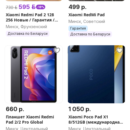
595 р.
499 р.
730 р.
-18%
Xiaomi Redmi Pad 2 128
Xiaomi RedMi Pad
256 Новые / Гарантия /
Минск, Советский
Доставка
Минск, Фрунзенский
Гарантия
Доставка по Беларуси
Доставка по Беларуси
660 р.
1 050 р.
Планшет Xiaomi Redmi
Xiaomi Poco Pad X1
Pad 2/2 Pro Global
8/512GB (международная
версия)
Минск, Центральный
Минск, Центральный