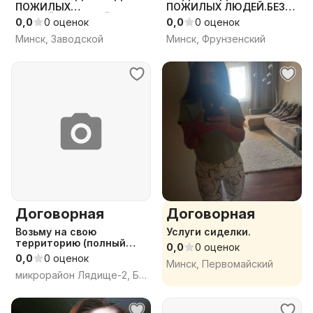
ПОЖИЛЫХ
ПОЖИЛЫХ ЛЮДЕЙ.БЕЗ
ЛЮДЕЙ.БОЛЬШОЙ
ПОСРЕДНИКОВ).
0,0
0 оценок
0,0
0 оценок
ОПЫТ.
Минск, Заводской
Минск, Фрунзенский
Договорная
Договорная
Возьму на свою
Услуги сиделки.
территорию (полный
0,0
0 оценок
уход)
0,0
0 оценок
Минск, Первомайский
микрорайон Лядище-2, Борисов, Борисовский район, Минская область