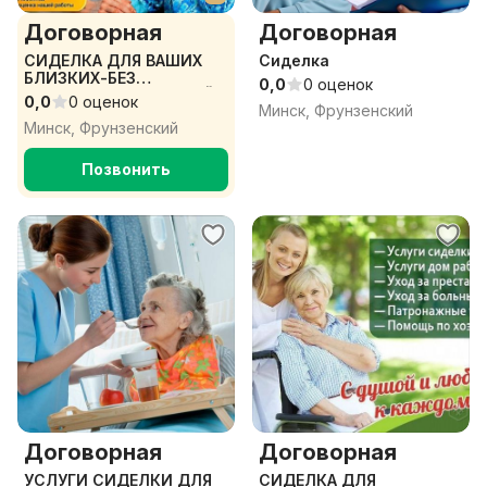
Договорная
Договорная
СИДЕЛКА ДЛЯ ВАШИХ
Сиделка
БЛИЗКИХ-БЕЗ
0,0
0 оценок
ПОСРЕДНИКОВ-ЛЮБОЙ
0,0
0 оценок
Минск, Фрунзенский
РАЙОН И ГРАФИК
Минск, Фрунзенский
РАБОТЫ).
Позвонить
Договорная
Договорная
УСЛУГИ СИДЕЛКИ ДЛЯ
СИДЕЛКА ДЛЯ