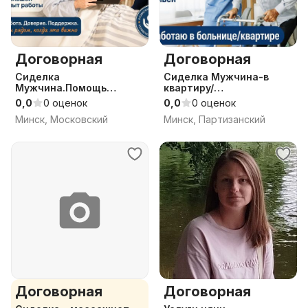
Договорная
Договорная
Сиделка
Сиделка Мужчина-в
Мужчина.Помощь
квартиру/
пожилым людям.Опыт 15
больницу.Полный уход.
0,0
0 оценок
0,0
0 оценок
лет.
Минск, Московский
Минск, Партизанский
Договорная
Договорная