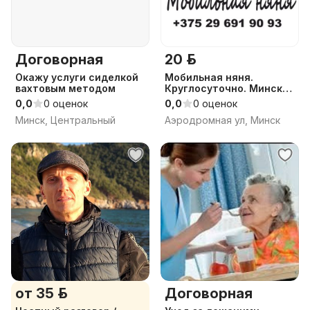
Договорная
20 р.
Окажу услуги сиделкой
Мобильная няня.
вахтовым методом
Круглосуточно. Минское
море.
0,0
0 оценок
0,0
0 оценок
Минск, Центральный
Аэродромная ул, Минск
от 35 р.
Договорная