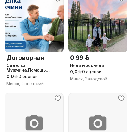
Договорная
0.99 р.
Сиделка
Няня и зооняня
Мужчина.Помощь
0,0
0 оценок
пожилым людям.Опыт 15
0,0
0 оценок
Минск, Заводской
лет.
Минск, Советский