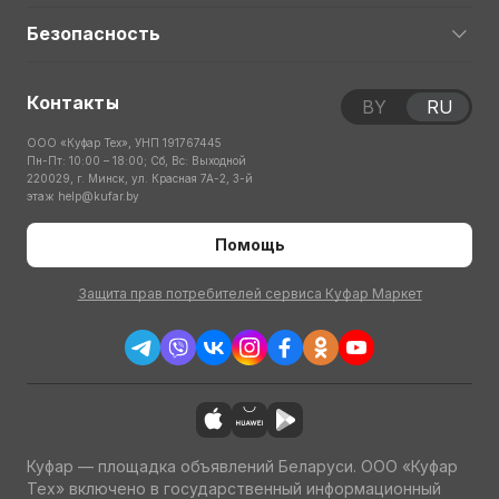
Безопасность
Контакты
BY
RU
ООО «Куфар Тех», УНП 191767445
Пн-Пт: 10:00 – 18:00; Сб, Вс: Выходной
220029, г. Минск, ул. Красная 7А-2, 3-й
этаж
help@kufar.by
Помощь
Защита прав потребителей сервиса Куфар Маркет
Куфар — площадка объявлений Беларуси. ООО «Куфар
Тех» включено в государственный информационный