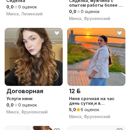
Сиделка
Сиделка, мужчина с
опытом работы более 10
0,0
0 оценок
лет)
0,0
0 оценок
Минск, Ленинский
Минск, Фрунзенский
Договорная
12 р.
Услуги няни
Няня срочная на час
день сутки,и в
0,0
0 оценок
праздничные дни
5,0
6 оценок
Минск, Фрунзенский
Минск, Фрунзенский