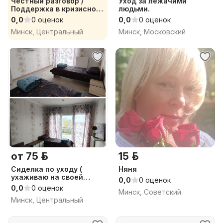
Честный разговор /
Уход за лежачими
Поддержка в кризисной
людьми.
ситуации
0,0
0 оценок
0,0
0 оценок
Минск, Центральный
Минск, Московский
от 75 р.
15 р.
Сиделка по уходу (
Няня
ухаживаю на своей
0,0
0 оценок
территории )
0,0
0 оценок
Минск, Советский
Минск, Центральный