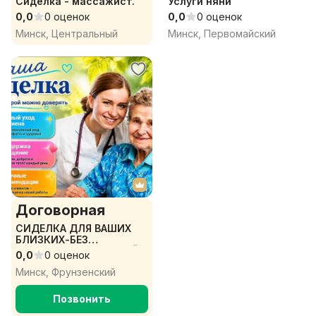
Сиделка - массажист.
Услуги няни
0,0
0 оценок
0,0
0 оценок
Минск, Центральный
Минск, Первомайский
Договорная
СИДЕЛКА ДЛЯ ВАШИХ
БЛИЗКИХ-БЕЗ
ПОСРЕДНИКОВ-ЛЮБОЙ
0,0
0 оценок
РАЙОН И ГРАФИК
Минск, Фрунзенский
РАБОТЫ).
Позвонить