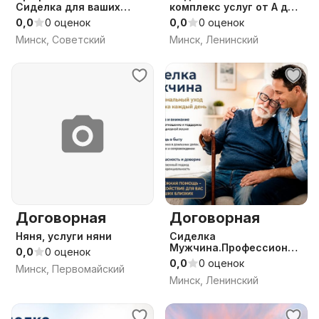
Сиделка для ваших
комплекс услуг от А до
близких.
Я.Опыт работы 12 лет.
0,0
0 оценок
0,0
0 оценок
Минск, Советский
Минск, Ленинский
Договорная
Договорная
Няня, услуги няни
Сиделка
Мужчина.Профессионал
0,0
0 оценок
ьный уход за пожилыми
0,0
0 оценок
Минск, Первомайский
людьми.
Минск, Ленинский