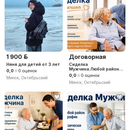
1 900 р.
Договорная
Няня для детей от 3 лет
Сиделка
Мужчина.Любой район и
0,0
0 оценок
график.Без посредников.
0,0
0 оценок
Минск, Октябрьский
Минск, Октябрьский