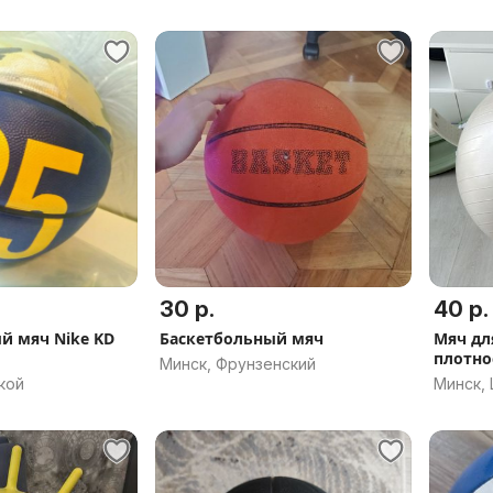
30 р.
40 р.
й мяч Nike KD
Баскетбольный мяч
Мяч дл
плотно
Минск, Фрунзенский
кой
Минск,