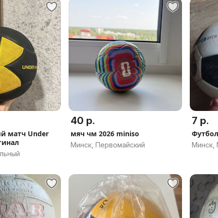
40 р.
7 р.
й матч Under
мяч чм 2026 miniso
Футбо
гинал
Минск, Первомайский
Минск,
альный