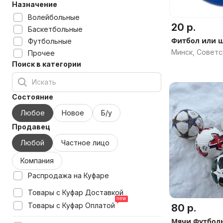
Назначение
Волейбольные
20 р.
Баскетбольные
Фитбол или ш
Футбольные
Минск, Советс
Прочее
Поиск в категории
Состояние
Любое
Новое
Б/у
Продавец
Любой
Частное лицо
Компания
Распродажа на Куфаре
Товары с Куфар Доставкой
Товары с Куфар Оплатой
80 р.
Мячи Футбол