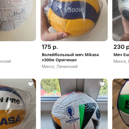
175 р.
230 р
Волейбольный мяч Mikasa
Мяч Eur
v300w Оригинал
нский
Минск,
Минск, Ленинский