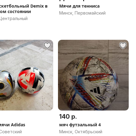
скетбольный Demix в
Мячи для тенниса
ом состоянии
Минск, Первомайский
 Центральный
140 р.
ячи Adidas
мяч футзальный 4
 Советский
Минск, Октябрьский