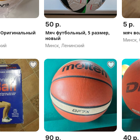
50 р.
5 р.
c Оригинальный
Мяч футбольный, 5 размер,
мяч во
новый
Минск,
кий
Минск, Ленинский
90 р.
40 р.