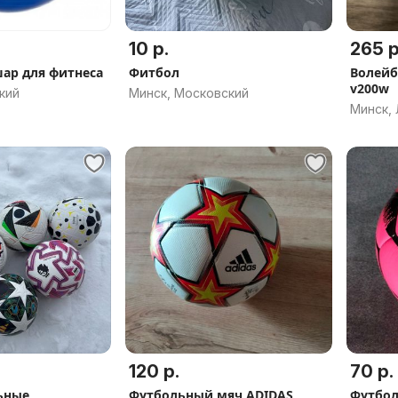
10 р.
265 р
ар для фитнеса
Фитбол
Волейб
v200w
кий
Минск, Московский
Минск,
120 р.
70 р.
ьные
Футбольный мяч ADIDAS
Футбол