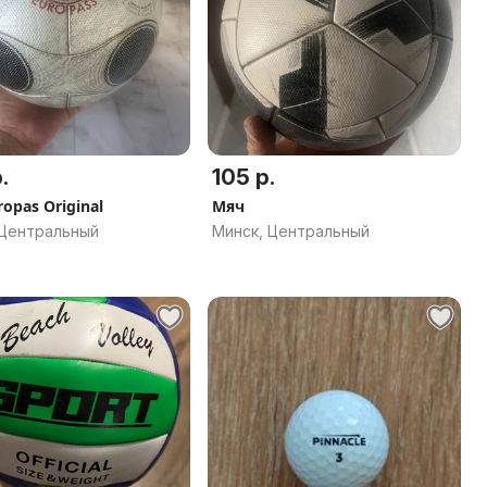
.
105 р.
opas Original
Мяч
 Центральный
Минск, Центральный