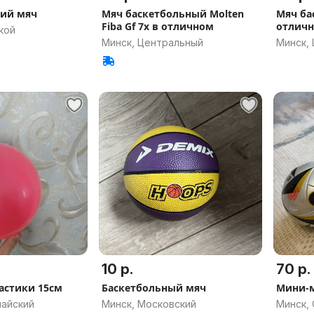
кий мяч
Мяч баскетбольный Molten
Мяч ба
Fiba Gf 7x в отличном
отличн
кой
Минск, Центральный
Минск,
10 р.
70 р.
астики 15см
Баскетбольный мяч
Мини-м
майский
Минск, Московский
Минск,