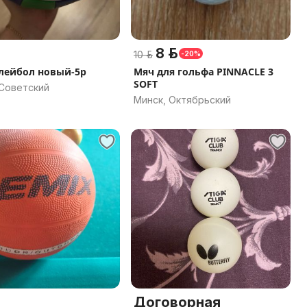
8 р.
10 р.
-20%
лейбол новый-5р
Мяч для гольфа PINNACLE 3
SOFT
 Советский
Минск, Октябрьский
Договорная