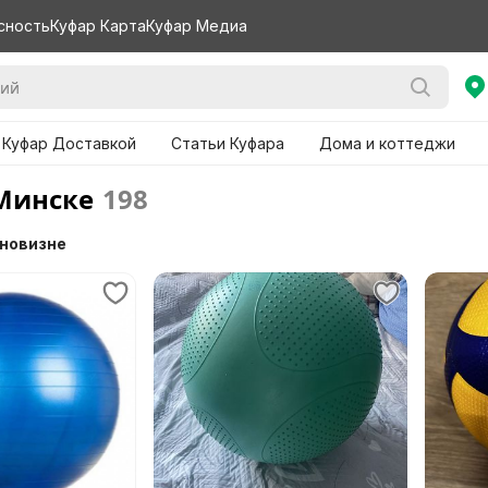
сность
Куфар Карта
Куфар Медиа
 Куфар Доставкой
Статьи Куфара
Дома и коттеджи
Минске
198
 новизне