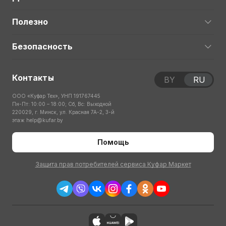
Полезно
Безопасность
Контакты
BY
RU
ООО «Куфар Тех», УНП 191767445
Пн-Пт: 10:00 – 18:00; Сб, Вс: Выходной
220029, г. Минск, ул. Красная 7А-2, 3-й
этаж
help@kufar.by
Помощь
Защита прав потребителей сервиса Куфар Маркет