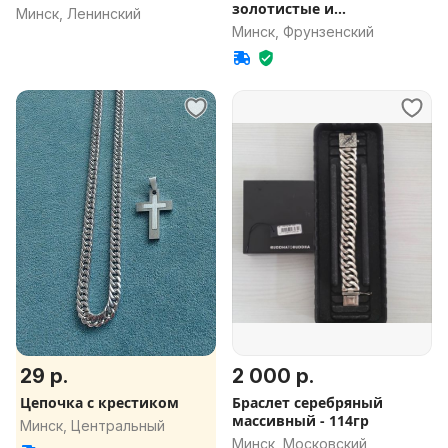
золотистые и
Минск, Ленинский
серебристые
Минск, Фрунзенский
29 р.
2 000 р.
Цепочка с крестиком
Браслет серебряный
массивный - 114гр
Минск, Центральный
Минск, Московский