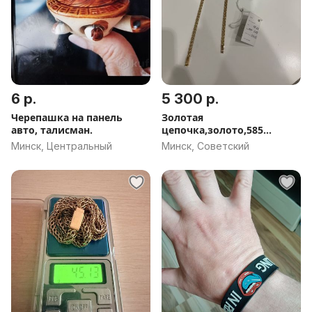
6 р.
5 300 р.
Черепашка на панель
Золотая
авто, талисман.
цепочка,золото,585
(Беларусь, Зубр), 18.51
Минск, Центральный
Минск, Советский