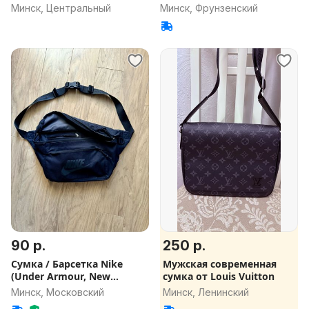
Минск, Центральный
Минск, Фрунзенский
90 р.
250 р.
Сумка / Барсетка Nike
Мужская современная
(Under Armour, New
сумка от Louis Vuitton
Balance)
Минск, Московский
Минск, Ленинский