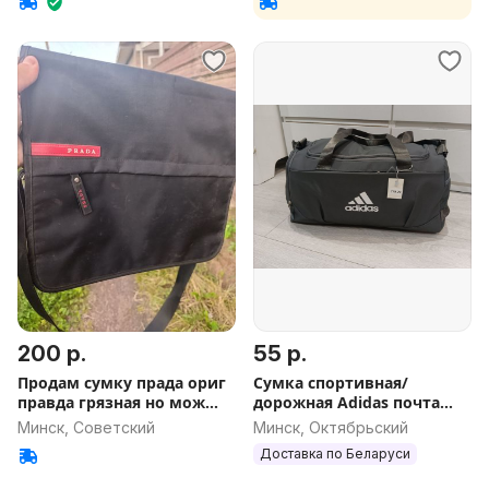
200 р.
55 р.
Продам сумку прада ориг
Сумка спортивная/
правда грязная но мож
дорожная Adidas почта
отст
доставкв
Минск, Советский
Минск, Октябрьский
Доставка по Беларуси