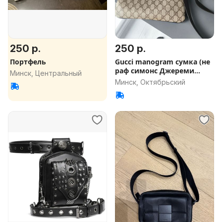
250 р.
250 р.
Портфель
Gucci manogram сумка (не
раф симонс Джереми
Минск, Центральный
стон)
Минск, Октябрьский