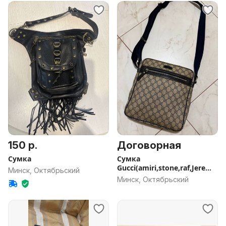
150 р.
Договорная
Сумка
Сумка
Gucci(amiri,stone,raf,Jeremy,
Минск, Октябрьский
palm,nn9,Гоша)
Минск, Октябрьский