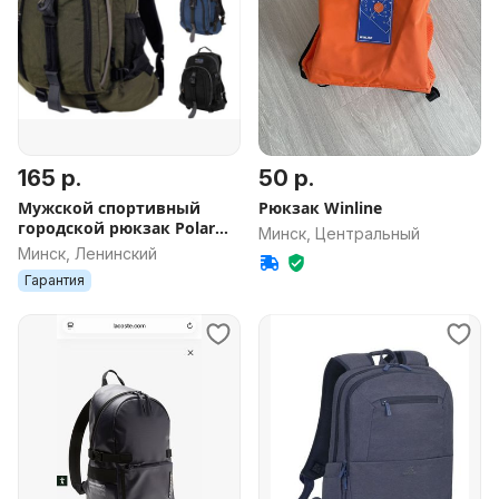
165 р.
50 р.
Мужской спортивный
Рюкзак Winline
городской рюкзак Polar
Минск, Центральный
П955 (черный, синий,
Минск, Ленинский
серый, хаки, красный)
Гарантия
новый ДОСТАВКА