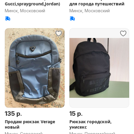
Gucci,sprayground,Jordan)
для города путешествий
Минск, Московский
Минск, Московский
135 р.
15 р.
Продам рюкзак Verage
Рюкзак городской,
новый
унисекс
Минск, Советский
Минск, Первомайский