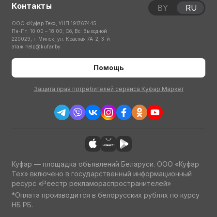
Контакты
BY
RU
ООО «Куфар Тех», УНП 191767445
Пн-Пт: 10:00 – 18:00; Сб, Вс: Выходной
220029, г. Минск, ул. Красная 7А-2, 3-й
этаж
help@kufar.by
Помощь
Защита прав потребителей сервиса Куфар Маркет
Куфар — площадка объявлений Беларуси. ООО «Куфар
Тех» включено в государственный информационный
ресурс «Реестр рекламораспространителей»
*Оплата производится в белорусских рублях по курсу
НБ РБ.