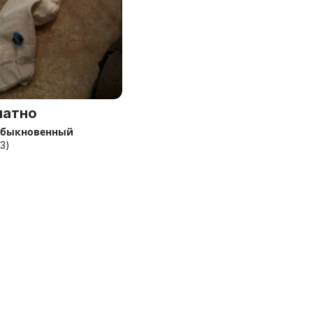
латно
обыкновенный
3)