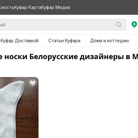
сность
Куфар Карта
Куфар Медиа
 Куфар Доставкой
Статьи Куфара
Дома и коттеджи
 носки Белорусские дизайнеры в 
е