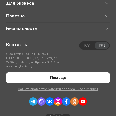
Для бизнеса
Полезно
Безопасность
Контакты
BY
RU
ООО «Куфар Тех», УНП 191767445
Пн-Пт: 10:00 – 18:00; Сб, Вс: Выходной
220029, г. Минск, ул. Красная 7А-2, 3-й
этаж
help@kufar.by
Помощь
Защита прав потребителей сервиса Куфар Маркет