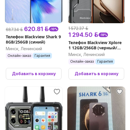
620.81 р.
1 572.37 р.
687.34 р.
-10%
1 294.50 р.
-18%
Телефон Blackview Shark 9
8GB/256GB (синий)
Телефон Blackview Xplore
1 12GB/256GB (черный/
Минск, Ленинский
оранжевый)
Минск, Ленинский
Онлайн-заказ
Гарантия
Онлайн-заказ
Гарантия
Добавить в корзину
Добавить в корзину