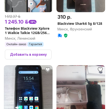
310 р.
1 512.37 р.
1 245.10 р.
-18%
Blackview Shark6 5g 8/128
Телефон Blackview Xplore
Минск, Фрунзенский
1 Walkie Talkie 12GB/256GB
(черный)
Минск, Ленинский
Онлайн-заказ
Гарантия
Добавить в корзину