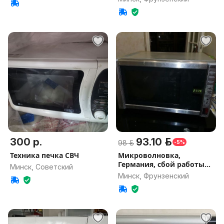
300 р.
93.10 р.
98 р.
-5%
Техника печка СВЧ
Микроволновка,
Германия, сбой работы
Минск, Советский
электроники
Минск, Фрунзенский