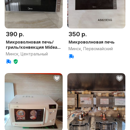
390 р.
350 р.
Микроволновая печь/
Микроволновая печь
гриль/конвекция Midea
Минск, Первомайский
AW925EXG
Минск, Центральный