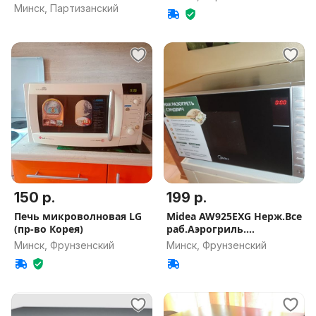
Минск, Партизанский
150 р.
199 р.
Печь микроволновая LG
Midea AW925EXG Нерж.Все
(пр-во Корея)
раб.Аэрогриль.
Микров.Пров
Минск, Фрунзенский
Минск, Фрунзенский