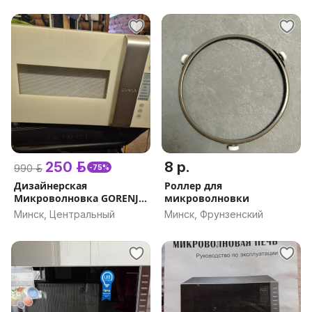
250 р.
8 р.
990 р.
-75%
Дизайнерская
Роллер для
Микроволновка GORENJE
микроволновки
ORA-ITO
Минск, Центральный
Минск, Фрунзенский