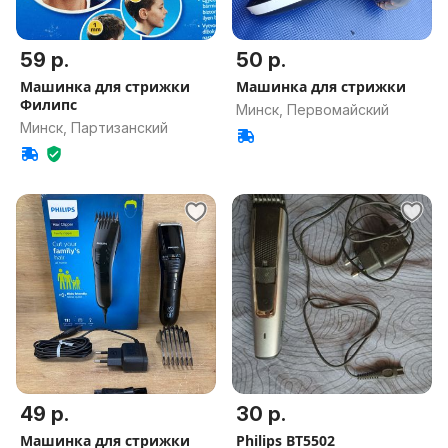
59 р.
50 р.
Машинка для стрижки
Машинка для стрижки
Филипс
Минск, Первомайский
Минск, Партизанский
49 р.
30 р.
Машинка для стрижки
Philips BT5502