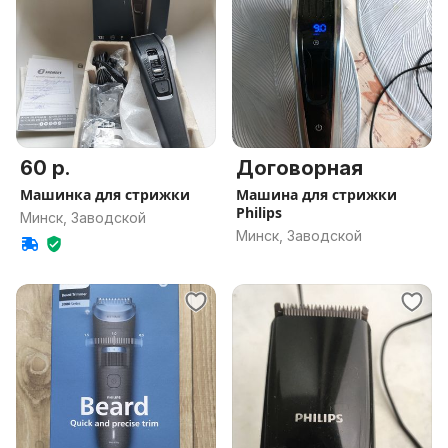
60 р.
Договорная
Машинка для стрижки
Машина для стрижки
Philips
Минск, Заводской
Минск, Заводской