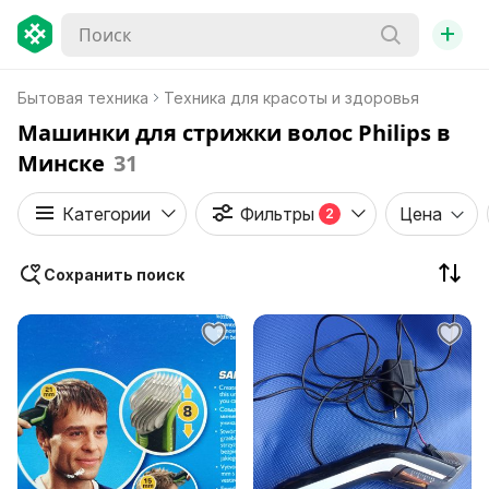
+
Бытовая техника
Техника для красоты и здоровья
Машинки для стрижки волос Philips в
Минске
31
Категории
Фильтры
Цена
2
Сохранить поиск