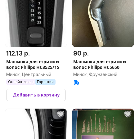
112.13 р.
90 р.
Машинка для стрижки
Машинка для стрижки
волос Philips HC3525/15
волос Philips HC5650
Минск, Центральный
Минск, Фрунзенский
Онлайн-заказ
Гарантия
Добавить в корзину