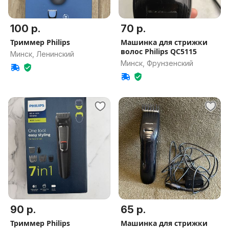
100 р.
70 р.
Триммер Philips
Машинка для стрижки
волос Philips QC5115
Минск, Ленинский
Минск, Фрунзенский
90 р.
65 р.
Триммер Philips
Машинка для стрижки