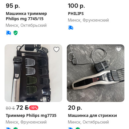
95 р.
100 р.
Машинка триммер
PHILIPS
Philips mg 7745/15
Минск, Фрунзенский
Минск, Октябрьский
72 р.
20 р.
80 р.
-10%
Триммер Philips mg7735
Машинка для стрижки
Минск, Фрунзенский
Минск, Октябрьский