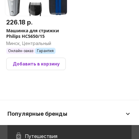
226.18 р.
Машинка для стрижки
Philips HC5650/15
Минск, Центральный
Онлайн-заказ
Гарантия
Добавить в корзину
Популярные бренды
Путешествия