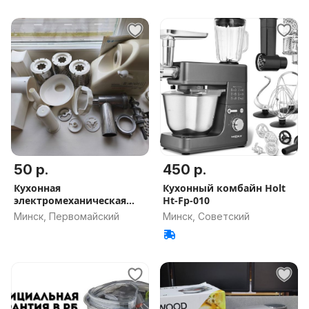
50 р.
450 р.
Кухонная
Кухонный комбайн Holt
электромеханическая
Ht-Fp-010
машина ''Помощница''
Минск, Первомайский
Минск, Советский