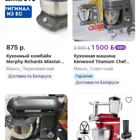
875 р.
1 500 р.
3 000 р.
-50%
Кухонный комбайн
Кухонная машина
Morphy Richards Mixstar
Kenwood Titanium Chef
400520
Patissier XL (KWL90.004SI /
Минск, Первомайский
Минск, Советский
Type KWL90)
Доставка по Беларуси
Гарантия
Доставка по Беларуси