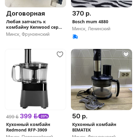
Договорная
370 р.
Любая запчасть к
Bosch mum 4880
комбайну Kenwood серии
Минск, Ленинский
Prospero
Минск, Фрунзенский
399 р.
50 р.
499 р.
-20%
Кухонный комбайн
Кухонный комбайн
Redmond RFP-3909
BIMATEK
Минск, Первомайский
Минск, Фрунзенский