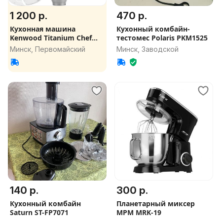
1 200 р.
470 р.
Кухонная машина
Кухонный комбайн-
Kenwood Titanium Chef
тестомес Polaris PKM1525
Patissier XL
Минск, Первомайский
Минск, Заводской
140 р.
300 р.
Кухонный комбайн
Планетарный миксер
Saturn ST-FP7071
MPM MRK-19