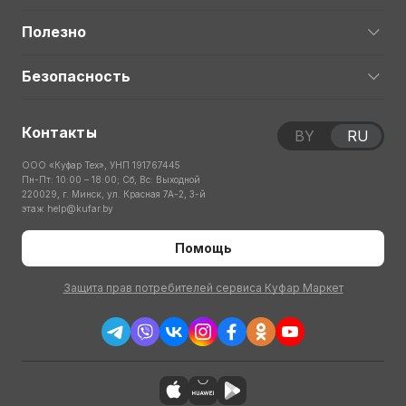
Полезно
Безопасность
Контакты
BY
RU
ООО «Куфар Тех», УНП 191767445
Пн-Пт: 10:00 – 18:00; Сб, Вс: Выходной
220029, г. Минск, ул. Красная 7А-2, 3-й
этаж
help@kufar.by
Помощь
Защита прав потребителей сервиса Куфар Маркет