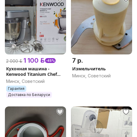
1 100 р.
7 р.
2 000 р.
-45%
Кухонная машина -
Измельчитель
Kenwood Titanium Chef
Минск, Советский
Baker XL (KVL85.004SI /
Минск, Советский
Type KVL85)
Гарантия
Доставка по Беларуси