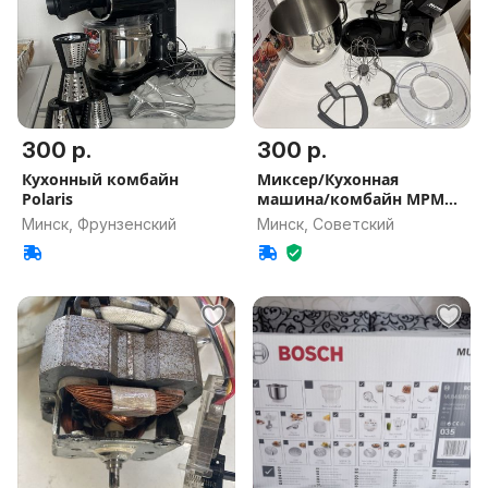
300 р.
300 р.
Кухонный комбайн
Миксер/Кухонная
Polaris
машина/комбайн MPM
MRK-19 2200 Вт
Минск, Фрунзенский
Минск, Советский