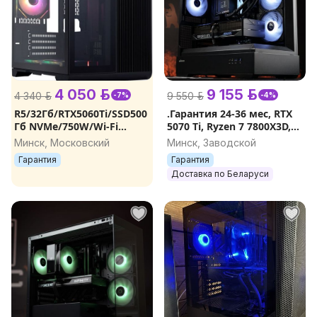
4 050 р.
9 155 р.
4 340 р.
9 550 р.
-7%
-4%
R5/32Гб/RTX5060Ti/SSD500
.Гарантия 24-36 мес, RTX
Гб NVMe/750W/Wi-Fi
5070 Ti, Ryzen 7 7800Х3D,
новый игровой
B850M, 32Gb DDR5, 1Tb,
Минск, Московский
Минск, Заводской
компьютер, игровой ПК,
Игровой Компьютер
Гарантия
Гарантия
компьютер для игр
Доставка по Беларуси