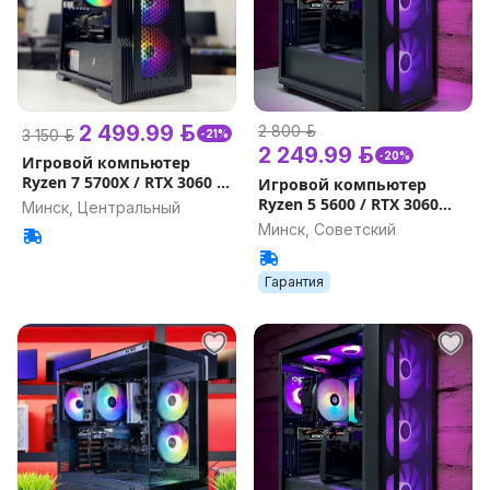
2 499.99 р.
2 800 р.
3 150 р.
-21%
2 249.99 р.
-20%
Игровой компьютер
Ryzen 7 5700X / RTX 3060 Ti
Игровой компьютер
/ 32GB, 16GB Гарантия на
Ryzen 5 5600 / RTX 3060
Минск, Центральный
игровой ПК
12GB / 32GB, 16GB
Минск, Советский
Гарантия на игровой ПК
Гарантия