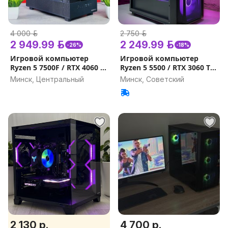
4 000 р.
2 750 р.
2 949.99 р.
2 249.99 р.
-26%
-18%
Игровой компьютер
Игровой компьютер
Ryzen 5 7500F / RTX 4060 /
Ryzen 5 5500 / RTX 3060 TI
DDR5 32GB, 16GB Гарантия
8GB / 32GB, 16GB Гарантия
Минск, Центральный
Минск, Советский
на игровой ПК
на игровой ПК
2 130 р.
4 700 р.