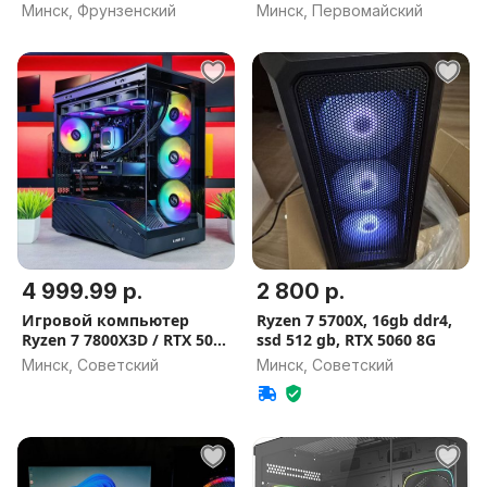
DDR5 32GB, 16GB / SSD
12GB / 32GB, 16GB -
Минск, Фрунзенский
Минск, Первомайский
1000Gb Гарантия на
Гарантия на игровой ПК
игровой ПК
4 999.99 р.
2 800 р.
Игровой компьютер
Ryzen 7 5700X, 16gb ddr4,
Ryzen 7 7800X3D / RTX 5060
ssd 512 gb, RTX 5060 8G
Ti / DDR5 32GB, 16GB / SSD
Минск, Советский
Минск, Советский
1TB Гарантия на игровой
ПК