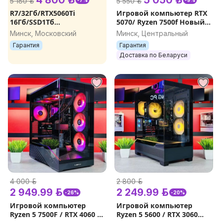
4 800 р.
5 050 р.
5 180 р.
5 550 р.
-7%
-9%
R7/32Гб/RTX5060Ti
Игровой компьютер RTX
16Гб/SSD1Tб
5070/ Ryzen 7500f Новый.
NVMe/750W/Wi-Fi новый
Гарантия.
Минск, Московский
Минск, Центральный
игровой компьютер,
Гарантия
Гарантия
игровой ПК, компьютер
Доставка по Беларуси
для игр
4 000 р.
2 800 р.
2 949.99 р.
2 249.99 р.
-26%
-20%
Игровой компьютер
Игровой компьютер
Ryzen 5 7500F / RTX 4060 /
Ryzen 5 5600 / RTX 3060