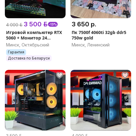
3 500 р.
3 650 р.
4 000 р.
-13%
Игровой компьютер RTX
Пк 7500f 4060ti 32gb ddr5
5060 + Монитор 24
750w gold
180Герц. Новый.
Минск, Октябрьский
Минск, Ленинский
Гарантия.
Гарантия
Доставка по Беларуси
3 500 р.
4 000 р.