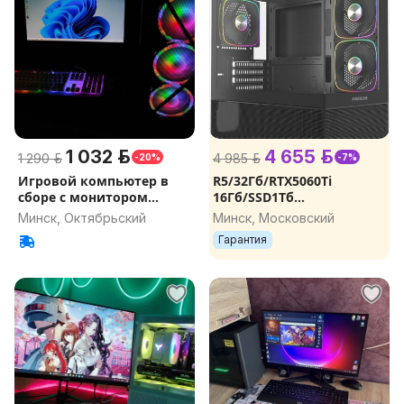
1 032 р.
4 655 р.
1 290 р.
4 985 р.
-20%
-7%
Игровой компьютер в
R5/32Гб/RTX5060Ti
сборе с монитором
16Гб/SSD1Тб
24дюйма
NVMe/750W/Wi-Fi новый
Минск, Октябрьский
Минск, Московский
игровой компьютер,
Гарантия
игровой ПК, компьютер
для игр