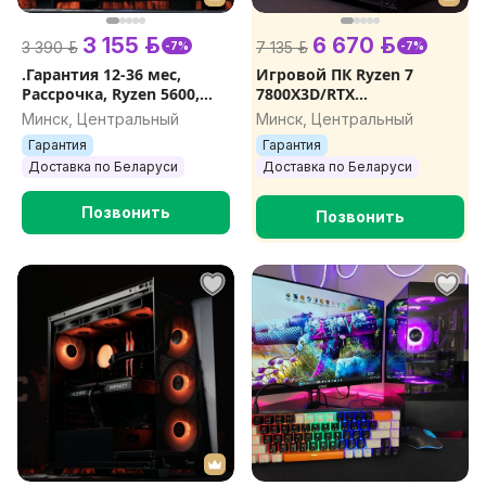
3 155 р.
6 670 р.
3 390 р.
7 135 р.
-7%
-7%
.Гарантия 12-36 мес,
Игровой ПК Ryzen 7
Рассрочка, Ryzen 5600,
7800X3D/RTX
RTX 5060 8GB, 16Gb DDR4,
5070/32GB/1TB
Минск, Центральный
Минск, Центральный
SSD 512Gb, Игровой ПК
Компьютер для игр
Гарантия
Гарантия
Игровой компьютер
Доставка по Беларуси
Доставка по Беларуси
Гарантия
Позвонить
Позвонить