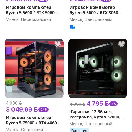
Игровой компьютер
Игровой компьютер
Ryzen 5 5600 / RTX 5060
Ryzen 5 5600 / RTX 3060
8GB GDDR7 / 32GB, 16GB /
12GB / 32GB, 16GB / 1000Gb
Минск, Первомайский
Минск, Центральный
1000Gb Гарантия на
Гарантия на игровой ПК
игровой ПК
4 795 р.
4 000 р.
4 990 р.
-4%
3 049.99 р.
-24%
.Гарантия 12-36 мес,
Рассрочка, Ryzen 5700X,
Игровой компьютер
32Gb, RTX 5060 Ti 16GB,
Ryzen 5 7500F / RTX 4060 /
Минск, Центральный
SSD 512Gb, Игровой
DDR5 32GB, 16GB Гарантия
Минск, Советский
Гарантия