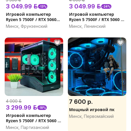
3 049.99 р.
3 049.99 р.
-13%
-24%
Игровой компьютер
Игровой компьютер
Ryzen 5 7500F / RTX 5060
Ryzen 5 7500F / RTX 5060 /
8Gb GDDR7 / DDR5 / SSD
DDR5 32GB, 16Gb /
Минск, Фрунзенский
Минск, Ленинский
M.2 Гарантия на игровой
Гарантия на игровой ПК
ПК
7 600 р.
4 000 р.
3 299.99 р.
-18%
Мощный игровой пк
Игровой компьютер
Минск, Первомайский
Ryzen 5 7500F / RTX 5060 Ti
/ DDR5 32GB, 16GB
Минск, Партизанский