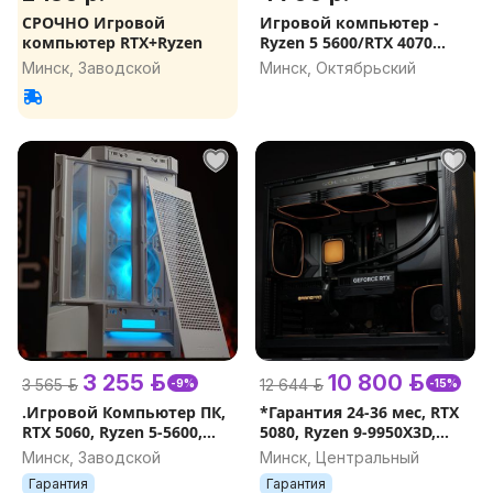
СРОЧНО Игровой
Игровой компьютер -
компьютер RTX+Ryzen
Ryzen 5 5600/RTX 4070
ti/32GB
Минск, Заводской
Минск, Октябрьский
3 255 р.
10 800 р.
3 565 р.
12 644 р.
-9%
-15%
.Игровой Компьютер ПК,
*Гарантия 24-36 мес, RTX
RTX 5060, Ryzen 5-5600,
5080, Ryzen 9-9950X3D,
16Gb, 512Gb, Гарантия 24-
2TB, X870, 32Gb DDR5,
Минск, Заводской
Минск, Центральный
36 месяцев, Рассрочка
Игровой Компьютер
Гарантия
Гарантия