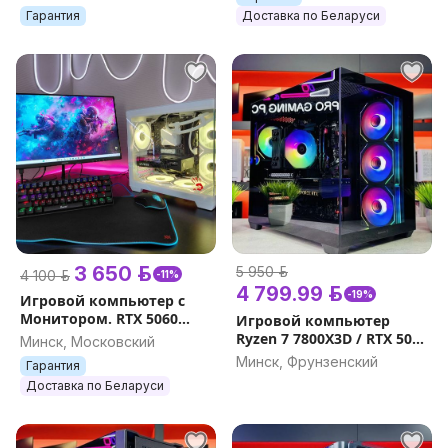
Компьютер
на игровой ПК
Гарантия
Доставка по Беларуси
3 650 р.
5 950 р.
4 100 р.
-11%
4 799.99 р.
-19%
Игровой компьютер с
Монитором. RTX 5060
Игровой компьютер
НОВЫЙ.
Ryzen 7 7800X3D / RTX 5070
Минск, Московский
12Gb / DDR5 32GB, 16GB
Минск, Фрунзенский
Гарантия
Гарантия на игровой ПК
Доставка по Беларуси