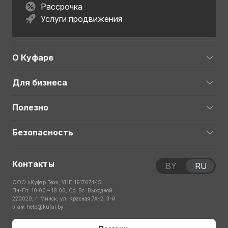
Рассрочка
Услуги продвижения
О Куфаре
Для бизнеса
Полезно
Безопасность
Контакты
BY
RU
ООО «Куфар Тех», УНП 191767445
Пн-Пт: 10:00 – 18:00; Сб, Вс: Выходной
220029, г. Минск, ул. Красная 7А-2, 3-й
этаж
help@kufar.by