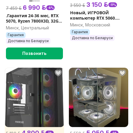
3 150 р.
3 550 р.
-11%
6 990 р.
7 459 р.
-6%
Новый, ИГРОВОЙ
.Гарантия 24-36 мес, RTX
компьютер RTX 5060.
5070, Ryzen 7800X3D, 32Gb
Гарантия.
Минск, Московский
DDR5, 1000Gb, Рассрочка,
Минск, Центральный
Игровой Компьютер ПК
Гарантия
Гарантия
Доставка по Беларуси
Доставка по Беларуси
Позвонить