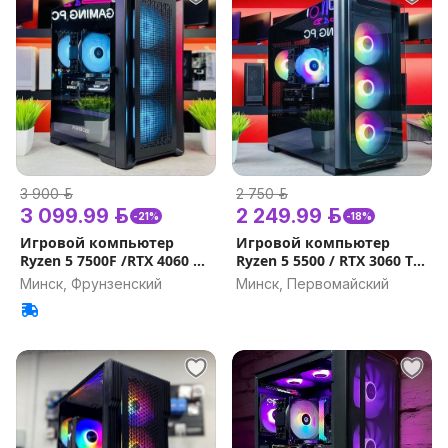
3 900 р.
2 750 р.
3 099.99 р.
2 249.99 р.
-21%
-18%
Игровой компьютер
Игровой компьютер
Ryzen 5 7500F /RTX 4060 Ti
Ryzen 5 5500 / RTX 3060 TI
/ DDR5 32GB, 16GB / SSD
8GB / 16GB, 32GB /
Минск, Фрунзенский
Минск, Первомайский
1000Gb Гарантия на
Гарантия на игровой ПК
игровой ПК