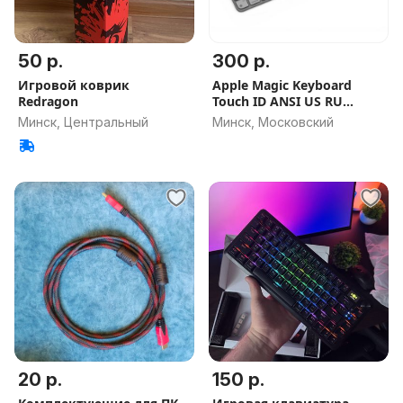
50 р.
300 р.
Игровой коврик
Apple Magic Keyboard
Redragon
Touch ID ANSI US RU
lightning
Минск, Центральный
Минск, Московский
20 р.
150 р.