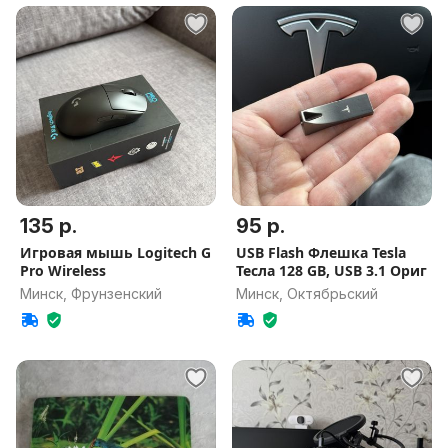
135 р.
95 р.
Игровая мышь Logitech G
USB Flash Флешка Tesla
Pro Wireless
Тесла 128 GB, USB 3.1 Ориг
Минск, Фрунзенский
Минск, Октябрьский