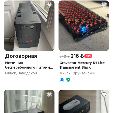
Договорная
216 р.
240 р.
-10%
Источник
Gravastar Mercury K1 Lite
бесперебойного питания
Transparent Black
APC Back-UPS 650
Минск, Заводской
Минск, Фрунзенский