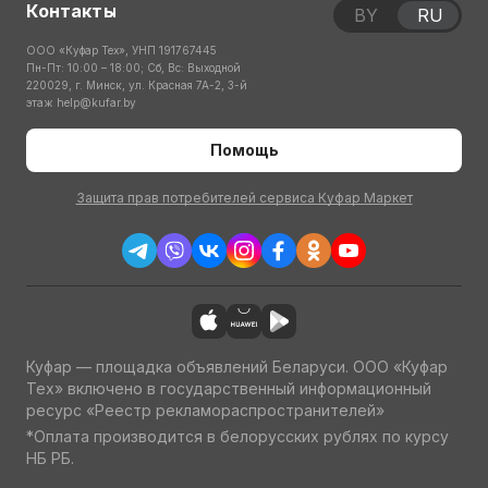
Контакты
BY
RU
ООО «Куфар Тех», УНП 191767445
Пн-Пт: 10:00 – 18:00; Сб, Вс: Выходной
220029, г. Минск, ул. Красная 7А-2, 3-й
этаж
help@kufar.by
Помощь
Защита прав потребителей сервиса Куфар Маркет
Куфар — площадка объявлений Беларуси. ООО «Куфар
Тех» включено в государственный информационный
ресурс «Реестр рекламораспространителей»
*Оплата производится в белорусских рублях по курсу
НБ РБ.